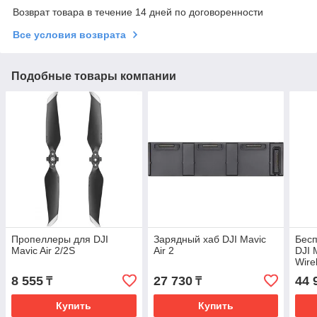
Возврат товара в течение 14 дней по договоренности
Все условия возврата
Подобные товары компании
Пропеллеры для DJI
Зарядный хаб DJI Mavic
Бес
Mavic Air 2/2S
Air 2
DJI 
Wire
8 555
27 730
44 
₸
₸
Купить
Купить