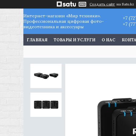
Создать сайт
на Satu.kz
Интернет-магазин «Мир техники».
+7 (72
Профессиональная цифровая фото-
+7 (77
видеотехника и аксессуары
ГЛАВНАЯ
ТОВАРЫ И УСЛУГИ
О НАС
КОНТ