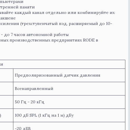
мпьютерами
нутренней памяти
ывайте каждый канал отдельно или комбинируйте их
дакшене
 усиления (трехступенчатый пэд, расширяемый до 10-
 до 7 часов автономной работы
чных производственных предприятиях RODE в
ки
Предполяризованный датчик давления
Всенаправленный
50 Гц - 20 кГц
)
100 дБ SPL (1 кГц на 1 м) дБу
-20 дБВ