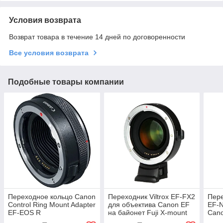
Условия возврата
Возврат товара в течение 14 дней по договоренности
Все условия возврата
Подобные товары компании
Переходное кольцо Canon
Переходник Viltrox EF-FX2
Пере
Control Ring Mount Adapter
для объектива Canon EF
EF-N
EF-EOS R
на байонет Fuji X-mount
Cano
байо