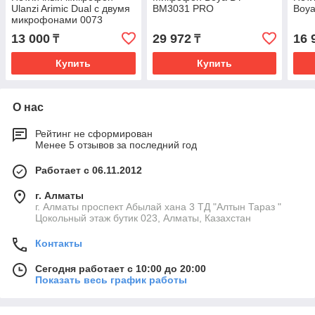
Ulanzi Arimic Dual с двумя
BM3031 PRO
Boy
микрофонами 0073
13 000
29 972
16 
₸
₸
Купить
Купить
О нас
Рейтинг не сформирован
Менее 5 отзывов за последний год
Работает с 06.11.2012
г. Алматы
г. Алматы проспект Абылай хана 3 ТД "Алтын Тараз "
Цокольный этаж бутик 023, Алматы, Казахстан
Контакты
Сегодня работает с 10:00 до 20:00
Показать весь график работы