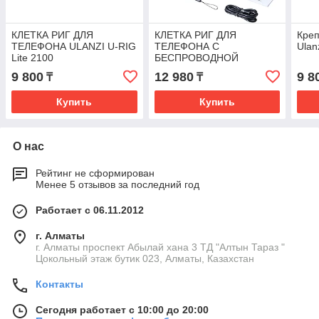
КЛЕТКА РИГ ДЛЯ
КЛЕТКА РИГ ДЛЯ
Креп
ТЕЛЕФОНА ULANZI U-RIG
ТЕЛЕФОНА С
Ulan
Lite 2100
БЕСПРОВОДНОЙ
ЗАРЯДКОЙ ULANZI U-RIG
9 800
12 980
9 8
₸
₸
LITE WIRELESS 2099
Купить
Купить
О нас
Рейтинг не сформирован
Менее 5 отзывов за последний год
Работает с 06.11.2012
г. Алматы
г. Алматы проспект Абылай хана 3 ТД "Алтын Тараз "
Цокольный этаж бутик 023, Алматы, Казахстан
Контакты
Сегодня работает с 10:00 до 20:00