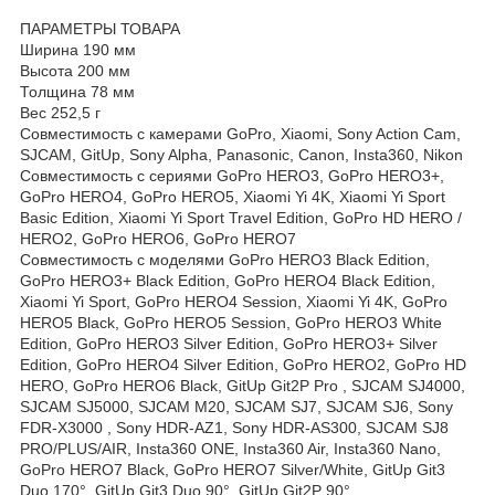
ПАРАМЕТРЫ ТОВАРА
Ширина 190 мм
Высота 200 мм
Толщина 78 мм
Вес 252,5 г
Совместимость с камерами GoPro, Xiaomi, Sony Action Cam,
SJCAM, GitUp, Sony Alpha, Panasonic, Canon, Insta360, Nikon
Совместимость с сериями GoPro HERO3, GoPro HERO3+,
GoPro HERO4, GoPro HERO5, Xiaomi Yi 4K, Xiaomi Yi Sport
Basic Edition, Xiaomi Yi Sport Travel Edition, GoPro HD HERO /
HERO2, GoPro HERO6, GoPro HERO7
Совместимость с моделями GoPro HERO3 Black Edition,
GoPro HERO3+ Black Edition, GoPro HERO4 Black Edition,
Xiaomi Yi Sport, GoPro HERO4 Session, Xiaomi Yi 4K, GoPro
HERO5 Black, GoPro HERO5 Session, GoPro HERO3 White
Edition, GoPro HERO3 Silver Edition, GoPro HERO3+ Silver
Edition, GoPro HERO4 Silver Edition, GoPro HERO2, GoPro HD
HERO, GoPro HERO6 Black, GitUp Git2P Pro , SJCAM SJ4000,
SJCAM SJ5000, SJCAM М20, SJCAM SJ7, SJCAM SJ6, Sony
FDR-X3000 , Sony HDR-AZ1, Sony HDR-AS300, SJCAM SJ8
PRO/PLUS/AIR, Insta360 ONE, Insta360 Air, Insta360 Nano,
GoPro HERO7 Black, GoPro HERO7 Silver/White, GitUp Git3
Duo 170°, GitUp Git3 Duo 90°, GitUp Git2P 90°