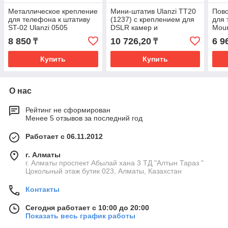
Металлическое крепление
Мини-штатив Ulanzi ТТ20
Пово
для телефона к штативу
(1237) с креплением для
для 
ST-02 Ulanzi 0505
DSLR камер и
Moun
смартфонов
8 850
10 726,20
6 9
₸
₸
Купить
Купить
О нас
Рейтинг не сформирован
Менее 5 отзывов за последний год
Работает с 06.11.2012
г. Алматы
г. Алматы проспект Абылай хана 3 ТД "Алтын Тараз "
Цокольный этаж бутик 023, Алматы, Казахстан
Контакты
Сегодня работает с 10:00 до 20:00
Показать весь график работы