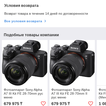
Условия возврата
Возврат товара в течение 14 дней по договоренности
Все условия возврата
Подобные товары компании
Фотоаппарат Sony Alpha
Фотоаппарат Sony Alpha
Фото
A7 III Kit FE 28-70mm рус
A7 III Kit FE 28-70mm II
Kit 
меню
рус меню
(Мен
679 975
679 975
1 0
₸
₸