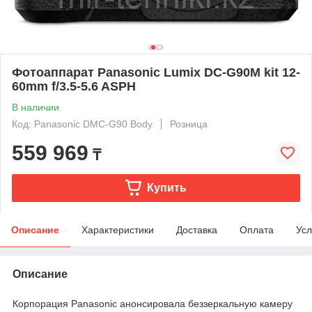
Фотоаппарат Panasonic Lumix DC-G90M kit 12-
60mm f/3.5-5.6 ASPH
В наличии
Код: Panasonic DMC-G90 Body
Розница
559 969
₸
Купить
Описание
Характеристики
Доставка
Оплата
Усл
Описание
Корпорация Panasonic анонсировала беззеркальную камеру