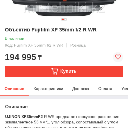
Объектив Fujifilm XF 35mm f/2 R WR
В наличии
Код: Fujifilm XF 35mm f/2 R WR
Розница
194 995
₸
Купить
Описание
Характеристики
Доставка
Оплата
Усл
Описание
UJINON XF35mmF2
R WR предлагает фокусное расстояние,
эквивалентное 53 мм*1, угол обзора, сопоставимый с углом
обзора человеческого глаза, и максимальную диафрагму