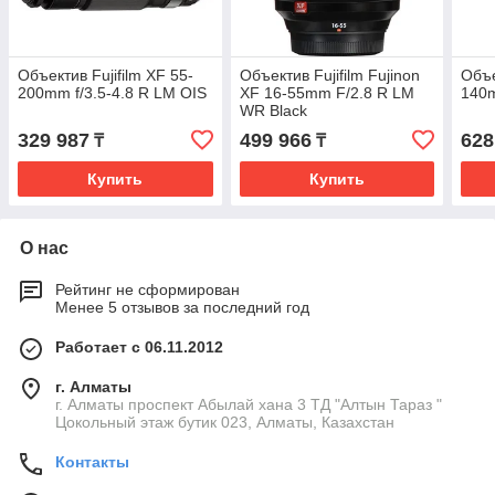
Объектив Fujifilm XF 55-
Объектив Fujifilm Fujinon
Объе
200mm f/3.5-4.8 R LM OIS
XF 16-55mm F/2.8 R LM
140m
WR Black
329 987
499 966
628
₸
₸
Купить
Купить
О нас
Рейтинг не сформирован
Менее 5 отзывов за последний год
Работает с 06.11.2012
г. Алматы
г. Алматы проспект Абылай хана 3 ТД "Алтын Тараз "
Цокольный этаж бутик 023, Алматы, Казахстан
Контакты