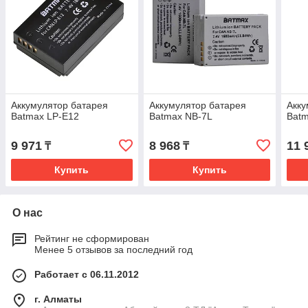
Аккумулятор батарея
Аккумулятор батарея
Акку
Batmax LP-E12
Batmax NB-7L
Bat
9 971
8 968
11 
₸
₸
Купить
Купить
О нас
Рейтинг не сформирован
Менее 5 отзывов за последний год
Работает с 06.11.2012
г. Алматы