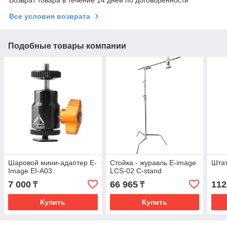
Все условия возврата
Подобные товары компании
Шаровой мини-адаптер E-
Стойка - журавль E-image
Шта
Image EI-A03
LCS-02 C-stand
7 000
66 965
112
₸
₸
Купить
Купить