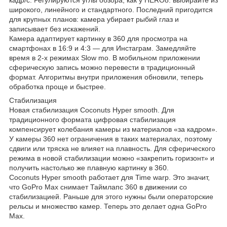
широкого, линейного и стандартного. Последний пригодится
для крупных планов: камера убирает рыбий глаз и
записывает без искажений.
Камера адаптирует картинку в 360 для просмотра на
смартфонах в 16:9 и 4:3 — для Инстаграм. Замедляйте
время в 2-х режимах Slow mo. В мобильном приложении
сферическую запись можно перевести в традиционный
формат. Алгоритмы внутри приложения обновили, теперь
обработка проще и быстрее.
Стабилизация
Новая стабилизация Coconuts Hyper smooth. Для
традиционного формата цифровая стабилизация
компенсирует колебания камеры из материалов «за кадром».
У камеры 360 нет ограничения в таких материалах, поэтому
сдвиги или тряска не влияет на плавность. Для сферического
режима в новой стабилизации можно «закрепить горизонт» и
получить настолько же плавную картинку в 360.
Coconuts Hyper smooth работает для Time warp. Это значит,
что GoPro Max снимает Таймлапс 360 в движении со
стабилизацией. Раньше для этого нужны были операторские
рельсы и множество камер. Теперь это делает одна GoPro
Max.