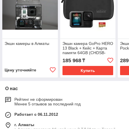
Экшн камеры в Алматы
Экшн камера GoPro HERO
Экш
13 Black + Кейс + Карта
Pock
памяти 64GB (CHDSB-
131-RT)
185 968
289
₸
Цену уточняйте
Купить
О нас
Рейтинг не сформирован
Менее 5 отзывов за последний год
Работает с 06.11.2012
г. Алматы