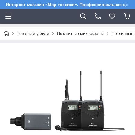
Интернет-магазин «Мир техники». Профессиональная цифр
Товары и услуги
Петличные микрофоны
Петличные 