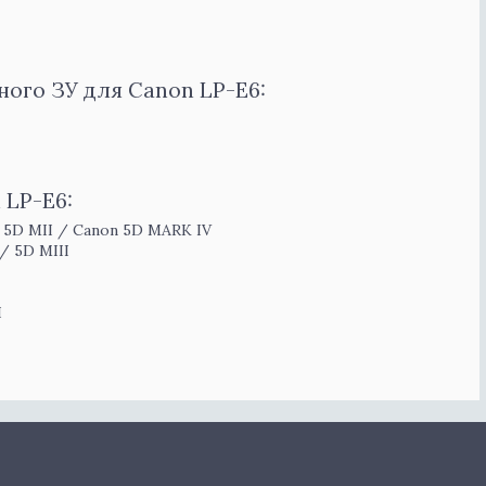
ого ЗУ для Canon LP-E6:
 LP-E6:
/ 5D MII / Canon 5D MARK IV
/ 5D MIII
I