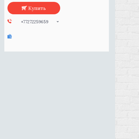
Купить
+77272259659