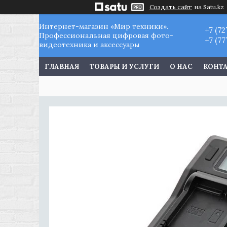
Создать сайт
на Satu.kz
Интернет-магазин «Мир техники».
+7 (72
Профессиональная цифровая фото-
+7 (77
видеотехника и аксессуары
ГЛАВНАЯ
ТОВАРЫ И УСЛУГИ
О НАС
КОНТ