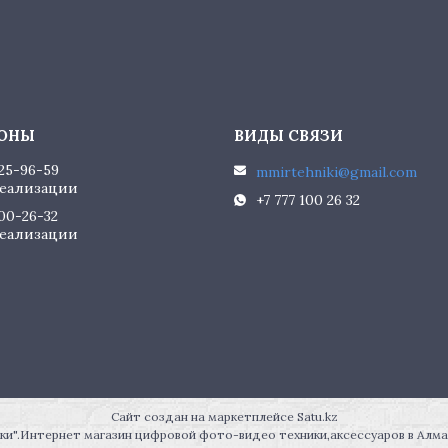
225-96-59
mmirtehniki@gmail.com
еализации
+7 777 100 26 32
100-26-32
еализации
Сайт создан на маркетплейсе
Satu.kz