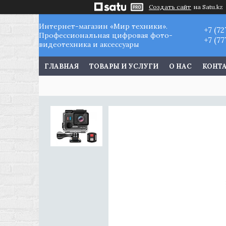
Создать сайт
на Satu.kz
Интернет-магазин «Мир техники».
+7 (72
Профессиональная цифровая фото-
+7 (77
видеотехника и аксессуары
ГЛАВНАЯ
ТОВАРЫ И УСЛУГИ
О НАС
КОНТ