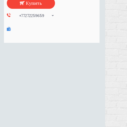
Купить
+77272259659