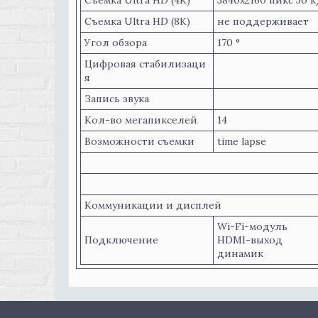
Съемка Ultra HD (4K)
3840x2160 пикс 30 к
Съемка Ultra HD (8K)
не поддерживает
Угол обзора
170 °
Цифровая стабилизаци
я
Запись звука
Кол-во мегапикселей
14
Возможности съемки
time lapse
Коммуникации и дисплей
Wi-Fi-модуль
Подключение
HDMI-выход
динамик