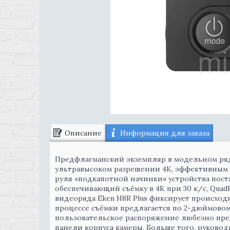
Описание
Информация для заказа
Предфлагманский экземпляр в модельном ряд
ультравысоком разрешении 4К, эффективным
руля «подкапотной начинки» устройства поста
обеспечивающий съёмку в 4К при 30 к/с, QuadH
видеоряда Eken H8R Plus фиксирует происходя
процессе съёмки предлагается по 2-дюймовому
пользовательское распоряжение любезно п
панели корпуса камеры. Больше того, руков