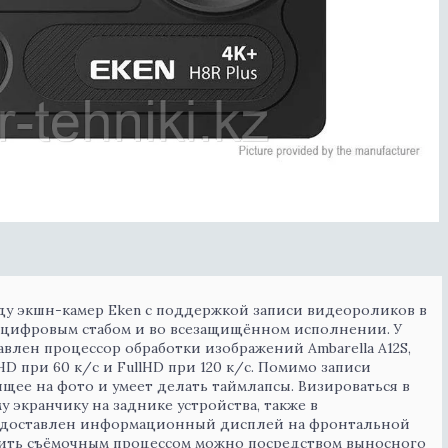
у экшн-камер Eken с поддержкой записи видеороликов в
 цифровым стабом и во всезащищённом исполнении. У
влен процессор обработки изображений Ambarella A12S,
D при 60 к/с и FullHD при 120 к/с. Помимо записи
щее на фото и умеет делать таймлапсы. Визироваться в
 экранчику на заднике устройства, также в
редоставлен информационный дисплей на фронтальной
одить съёмочным процессом можно посредством выносного