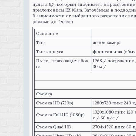
пульта ДУ, который «добивает» на расстояни
приложением EZ iCam. Заточённая в подводны
В зависимости от выбранного разрешения вид
режиме до 2 часов
Основное
Тип
action камера
Тип корпуса
фронтальная (обыч
Пыле-,влагозащита бок
IP68 / погружение
са
30 м /
Съемка
Съемка HD (720p)
1280x720 пикс 240 к
1920x1080 пикс 120 
Съемка Full HD (1080p)
с / 60 к/с /
Съемка Quad HD
2704x1520 пикс 60 к