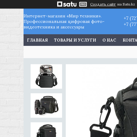
Создать сайт
на Satu.kz
Интернет-магазин «Мир техники».
+7 (72
Профессиональная цифровая фото-
+7 (77
видеотехника и аксессуары
ГЛАВНАЯ
ТОВАРЫ И УСЛУГИ
О НАС
КОНТ