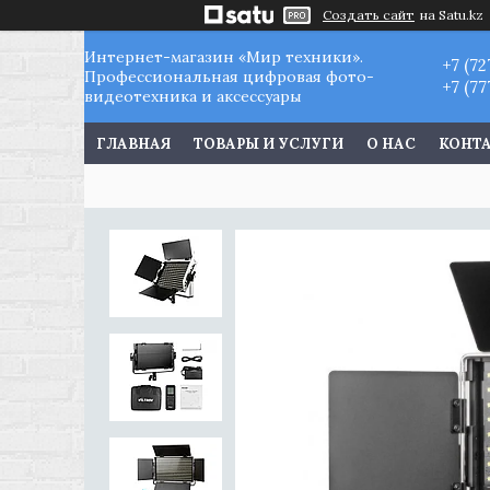
Создать сайт
на Satu.kz
Интернет-магазин «Мир техники».
+7 (72
Профессиональная цифровая фото-
+7 (77
видеотехника и аксессуары
ГЛАВНАЯ
ТОВАРЫ И УСЛУГИ
О НАС
КОНТ