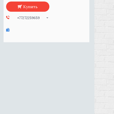
Купить
+77272259659