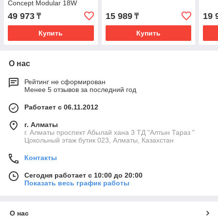
Concept Modular 18W
(2pcs) NP-FZ100
49 973
15 989
19 
₸
₸
(2600mah)(KF28.0089)
Купить
Купить
О нас
Рейтинг не сформирован
Менее 5 отзывов за последний год
Работает с 06.11.2012
г. Алматы
г. Алматы проспект Абылай хана 3 ТД "Алтын Тараз "
Цокольный этаж бутик 023, Алматы, Казахстан
Контакты
Сегодня работает с 10:00 до 20:00
Показать весь график работы
О нас