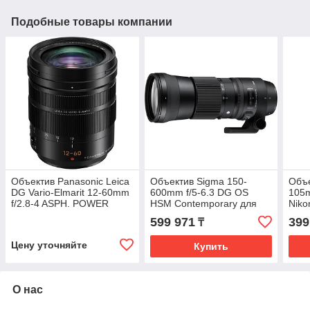
Подобные товары компании
Объектив Panasonic Leica
Объектив Sigma 150-
Объе
DG Vario-Elmarit 12-60mm
600mm f/5-6.3 DG OS
105m
f/2.8-4 ASPH. POWER
HSM Contemporary для
Niko
O.I.S. (H-ES12060)
Canon
599 971
399
₸
Цену уточняйте
Купить
О нас