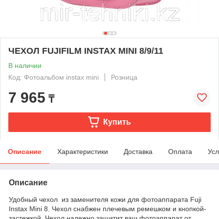
ЧЕХОЛ FUJIFILM INSTAX MINI 8/9/11
В наличии
Код: Фотоальбом instax mini
Розница
7 965
₸
Купить
Описание
Характеристики
Доставка
Оплата
Усл
Описание
Удобный чехол из заменителя кожи для фотоаппарата Fuji
Instax Mini 8. Чехол снабжен плечевым ремешком и кнопкой-
застежкой. Чехол надежно защитит ваш фотоаппарат от