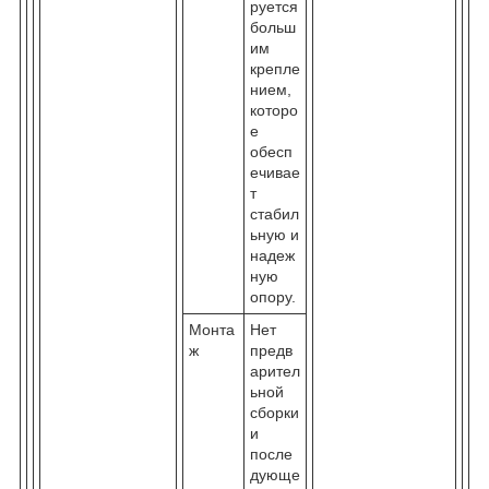
руется
больш
им
крепле
нием,
которо
е
обесп
ечивае
т
стабил
ьную и
надеж
ную
опору.
Монта
Нет
ж
предв
арител
ьной
сборки
и
после
дующе