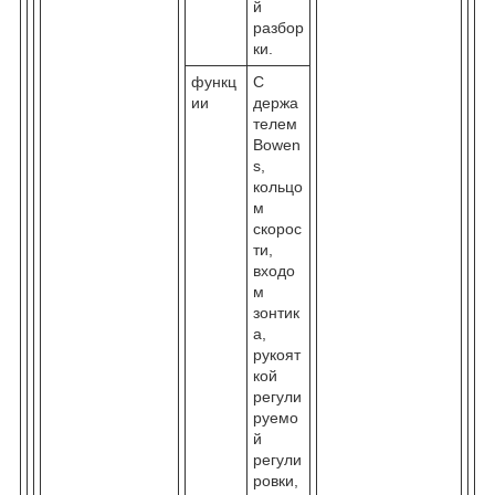
й
разбор
ки.
функц
С
ии
держа
телем
Bowen
s,
кольцо
м
скорос
ти,
входо
м
зонтик
а,
рукоят
кой
регули
руемо
й
регули
ровки,