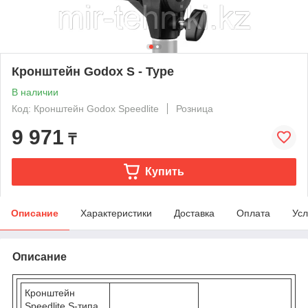
Кронштейн Godox S - Type
В наличии
Код: Кронштейн Godox Speedlite
Розница
9 971
₸
Купить
Описание
Характеристики
Доставка
Оплата
Усл
Описание
Кронштейн
Speedlite S-типа