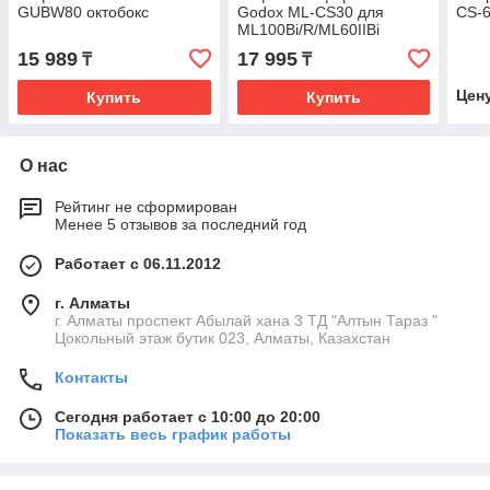
GUBW80 октобокс
Godox ML-CS30 для
CS-
ML100Bi/R/ML60IIBi
15 989
17 995
₸
₸
Цен
Купить
Купить
О нас
Рейтинг не сформирован
Менее 5 отзывов за последний год
Работает с 06.11.2012
г. Алматы
г. Алматы проспект Абылай хана 3 ТД "Алтын Тараз "
Цокольный этаж бутик 023, Алматы, Казахстан
Контакты
Сегодня работает с 10:00 до 20:00
Показать весь график работы