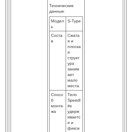
Технические
данные:
Модел
S-Type
ь
Соста
Сжата
в
я и
плоска
я
структ
ура
заним
ает
мало
места.
Спосо
Тело
б
Speedl
монта
ite
жа
удерж
иваетс
я и
фикси