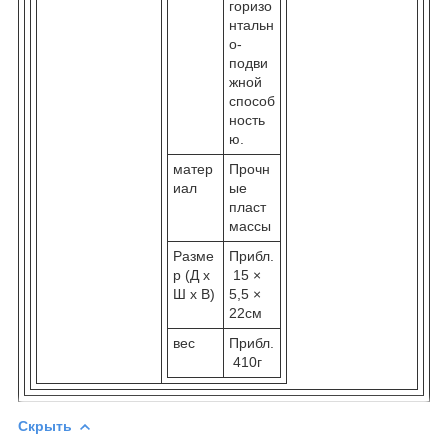
горизо
нтальн
о-
подви
жной
способ
ность
ю.
матер
Прочн
иал
ые
пласт
массы
Разме
Прибл.
р (Д х
15 ×
Ш х В)
5,5 ×
22см
вес
Прибл.
410г
Скрыть