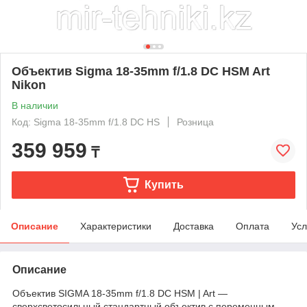
Объектив Sigma 18-35mm f/1.8 DC HSM Art
Nikon
В наличии
Код: Sigma 18-35mm f/1.8 DC HS
Розница
359 959
₸
Купить
Описание
Характеристики
Доставка
Оплата
Усл
Описание
Объектив SIGMA 18-35mm f/1.8 DC HSM | Art —
сверхсветосильный стандартный объектив с переменным