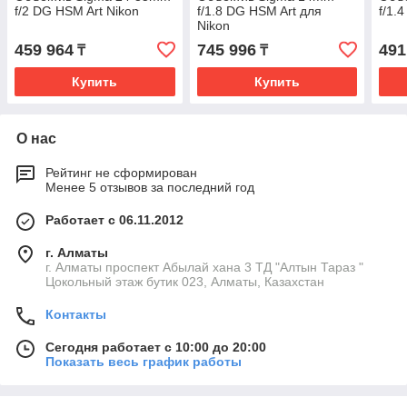
f/2 DG HSM Art Nikon
f/1.8 DG HSM Art для
f/1.
Nikon
459 964
745 996
491
₸
₸
Купить
Купить
О нас
Рейтинг не сформирован
Менее 5 отзывов за последний год
Работает с 06.11.2012
г. Алматы
г. Алматы проспект Абылай хана 3 ТД "Алтын Тараз "
Цокольный этаж бутик 023, Алматы, Казахстан
Контакты
Сегодня работает с 10:00 до 20:00
Показать весь график работы