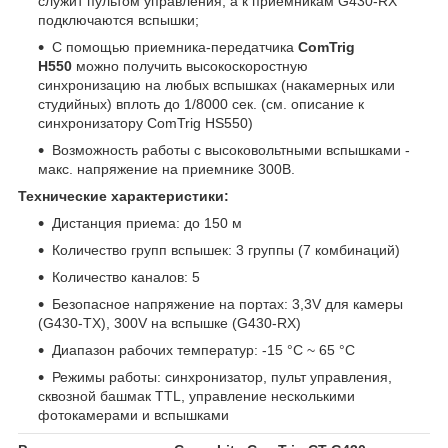
служит пультом управления, а к приемникам G430-RX
подключаются вспышки;
С помощью приемника-передатчика
ComTrig
H550
можно получить высокоскоростную
синхронизацию на любых вспышках (накамерных или
студийных) вплоть до 1/8000 сек. (см. описание к
синхронизатору ComTrig HS550)
Возможность работы с высоковольтными вспышками -
макс. напряжение на приемнике 300В.
Технические характеристики:
Дистанция приема: до 150 м
Количество групп вспышек: 3 группы (7 комбинаций)
Количество каналов: 5
Безопасное напряжение на портах: 3,3V для камеры
(G430-TX), 300V на вспышке (G430-RX)
Диапазон рабочих температур: -15 °C ~ 65 °C
Режимы работы: синхронизатор, пульт управления,
сквозной башмак TTL, управление несколькими
фотокамерами и вспышками