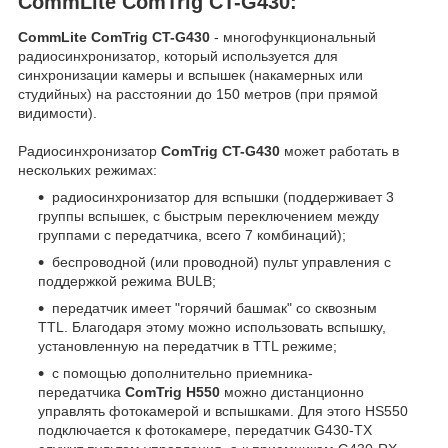
CommLite ComTrig CT-G430:
CommLite ComTrig CT-G430
- многофункциональный
радиосинхронизатор, который используется для
синхронизации камеры и вспышек (накамерных или
студийных) на расстоянии до 150 метров (при прямой
видимости).
Радиосинхронизатор
ComTrig CT-G430
может работать в
нескольких режимах:
радиосинхронизатор для вспышки (поддерживает 3
группы вспышек, с быстрым переключением между
группами с передатчика, всего 7 комбинаций);
беспроводной (или проводной) пульт управления с
поддержкой режима BULB;
передатчик имеет "горячий башмак" со сквозным
TTL. Благодаря этому можно использовать вспышку,
установленную на передатчик в TTL режиме;
с помощью дополнительно приемника-
передатчика
ComTrig H550
можно дистанционно
управлять фотокамерой и вспышками. Для этого HS550
подключается к фотокамере, передатчик G430-TX