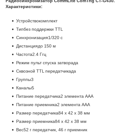
Радиосинхронизатор CommLite ComTrig CT-G430.
Характеристики:
Устройствокомплект
Типбез поддержки TTL
Синхронизация1/320 c
Дистанциядо 150 м
Частота2.4 Ггц
Режим пульт спуска затворада
Сквозной TTL передатчикада
Группы3
Каналы5
Питание передатчика2 элемента ААА
Питание приемника2 элемента ААА
Размер передатчика84 х 42 х 38 мм
Размер приемника84 х 42 х 38 мм
Вес52 г передатчик, 46 г приемник