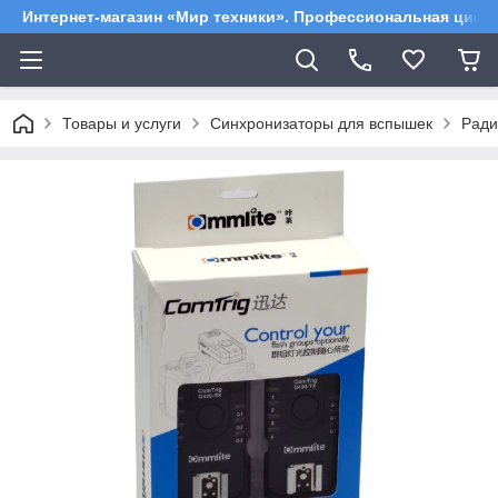
Интернет-магазин «Мир техники». Профессиональная цифр
Товары и услуги
Синхронизаторы для вспышек
Ради