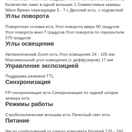
Количество ламп в одной вспышке
1
Совместимые камеры
Nikon
Время перезарядки
5 - 7 c
Дисплей
есть, с подсветкой
Углы поворота
Поворотная головка
есть
Угол поворота вверх
90 градусов
Угол поворота вниз
7 градусов
Угол поворота по горизонтали
270 градусов
Углы освещения
Автоматический Zoom
есть
Угол освещения
24 - 105 мм
Максимальный угол освещения (с диффузором)
17 мм
Управление экспозицией
Поддержка режимов
TTL
Синхронизация
FP-синхронизация
есть
Синхронизация по задней шторке
затвора
есть
Режимы работы
Стробоскопическая вспышка
есть
Пилотный свет
есть
Питание
Число срабатываний от одного комплекта батарей
120 - 160