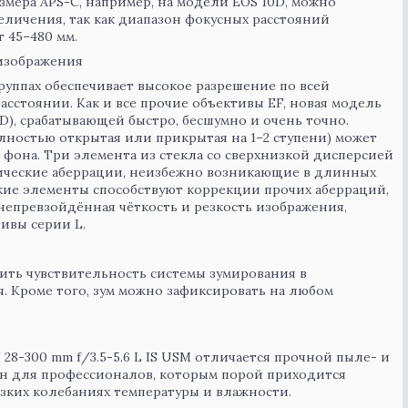
змера APS-C, например, на модели EOS 10D, можно
личения, так как диапазон фокусных расстояний
 45–480 мм.
 изображения
группах обеспечивает высокое разрешение по всей
стоянии. Как и все прочие объективы EF, новая модель
), срабатывающей быстро, бесшумно и очень точно.
лностью открытая или прикрытая на 1–2 ступени) может
фона. Три элемента из стекла со сверхнизкой дисперсией
тические аберрации, неизбежно возникающие в длинных
ские элементы способствуют коррекции прочих аберраций,
непревзойдённая чёткость и резкость изображения,
ивы серии L.
ить чувствительность системы зумирования в
. Кроме того, зум можно зафиксировать на любом
 28-300 mm f/3.5-5.6 L IS USM отличается прочной пыле- и
н для профессионалов, которым порой приходится
езких колебаниях температуры и влажности.