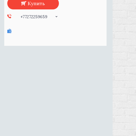
Купить
+77272259659