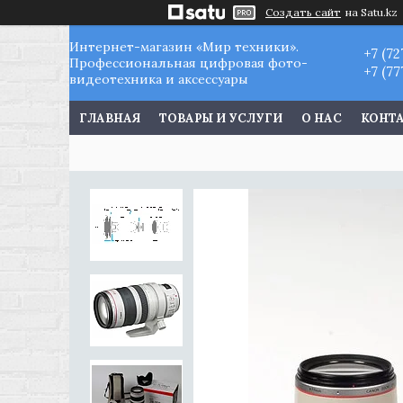
Создать сайт
на Satu.kz
Интернет-магазин «Мир техники».
+7 (72
Профессиональная цифровая фото-
+7 (77
видеотехника и аксессуары
ГЛАВНАЯ
ТОВАРЫ И УСЛУГИ
О НАС
КОНТ