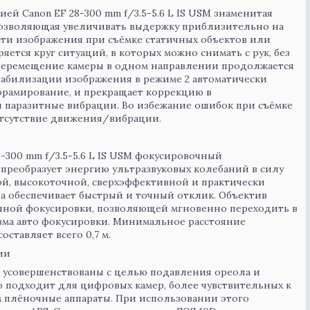
ей Canon EF 28-300 mm f/3.5-5.6 L IS USM знаменитая
 позволяющая увеличивать выдержку приблизительно на
сти изображения при съёмке статичных объектов или
яется круг ситуаций, в которых можно снимать с рук, без
 перемещение камеры в одном направлении продолжается
табилизации изображения в режиме 2 автоматически
орамирование, и прекращает коррекцию в
 паразитные вибрации. Во избежание ошибок при съёмке
отсутствие движения/вибрации.
-300 mm f/3.5-5.6 L IS USM фокусировочный
 преобразует энергию ультразвуковых колебаний в силу
й, высокоточной, сверхэффективной и практически
а обеспечивает быстрый и точный отклик. Объектив
чной фокусировки, позволяющей мгновенно переходить в
зма авто фокусировки. Минимальное расстояние
ставляет всего 0,7 м.
ии
 усовершенствованы с целью подавления ореола и
 подходит для цифровых камер, более чувствительных к
м плёночные аппараты. При использовании этого