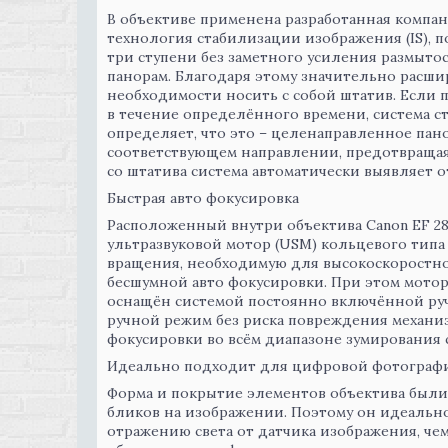
В объективе применена разработанная компани
технология стабилизации изображения (IS),
три ступени без заметного усиления размыто
панорам. Благодаря этому значительно расшир
необходимости носить с собой штатив. Если
в течение определённого времени, система с
определяет, что это – целенаправленное пан
соответствующем направлении, предотвращая
со штатива система автоматически выявляет 
Быстрая авто фокусировка
Расположенный внутри объектива Canon EF 28
ультразвуковой мотор (USM) кольцевого типа
вращения, необходимую для высокоскоростно
бесшумной авто фокусировки. При этом мотор
оснащён системой постоянно включённой ру
ручной режим без риска повреждения механи
фокусировки во всём диапазоне зумирования со
Идеально подходит для цифровой фотограф
Форма и покрытие элементов объектива были
бликов на изображении. Поэтому он идеально
отражению света от датчика изображения, че