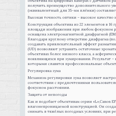
объектива на цифровых камерах с датчиком ра
получить преимущество дополнительного уве
(эквивалентный для 35-мм плёнки) составляет
Высокая точность оптики – высокое качество
Конструкция объектива из 22 элементов в 16 
площади изображения при любом фокусном рас
оснащена электромагнитной диафрагмой (EMD
Благодаря круглому отверстию диафрагма (по
создавать привлекательный эффект размытия 
(UD) позволяют устранять остаточные хрома
объективах более низкого класса, а асфериче
появляющихся при зумировании. Результат – 
которыми славятся профессиональные объект
Регулировка зума
Механизм регулировки зума позволяет настро
соответствии с предпочтениями пользователя
фокусном расстоянии.
Защита от непогоды
Как и подобает объективам серии «L»,Canon EF
влагонепроницаемой конструкцией. Он созда
снимать в тяжёлых погодных условиях, при р