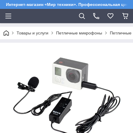
Интернет-магазин «Мир техники». Профессиональная цифр
Товары и услуги
Петличные микрофоны
Петличные