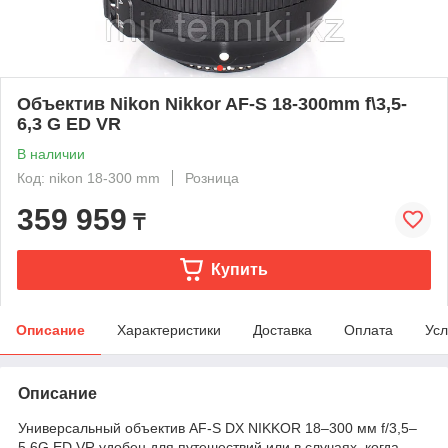
Объектив Nikon Nikkor AF-S 18-300mm f\3,5-
6,3 G ED VR
В наличии
Код: nikon 18-300 mm
Розница
359 959
₸
Купить
Описание
Характеристики
Доставка
Оплата
Усл
Описание
Универсальный объектив AF-S DX NIKKOR 18–300 мм f/3,5–
5,6G ED VR удобен для путешествий или в случаях, когда