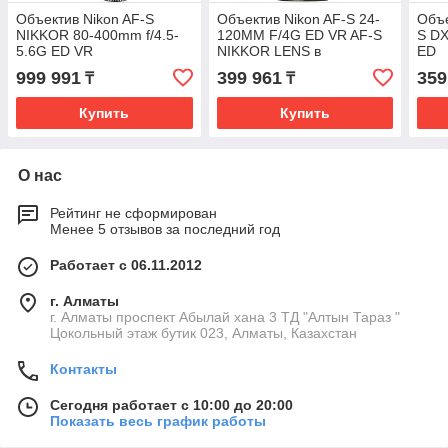
Объектив Nikon AF-S
Объектив Nikon AF-S 24-
Объе
NIKKOR 80-400mm f/4.5-
120MM F/4G ED VR AF-S
S DX
5.6G ED VR
NIKKOR LENS в
ED
оригинальной коробке
999 991
399 961
359
₸
₸
Купить
Купить
О нас
Рейтинг не сформирован
Менее 5 отзывов за последний год
Работает с 06.11.2012
г. Алматы
г. Алматы проспект Абылай хана 3 ТД "Алтын Тараз "
Цокольный этаж бутик 023, Алматы, Казахстан
Контакты
Сегодня работает с 10:00 до 20:00
Показать весь график работы