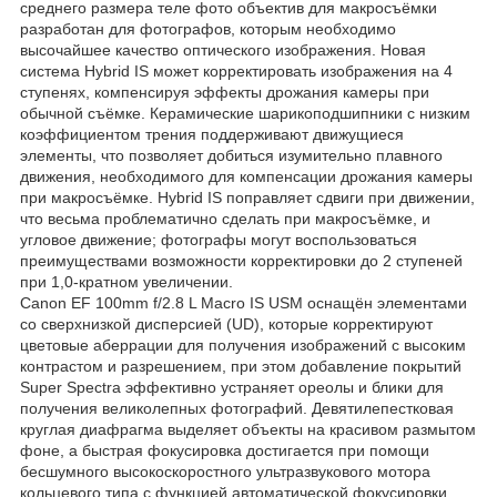
среднего размера теле фото объектив для макросъёмки
разработан для фотографов, которым необходимо
высочайшее качество оптического изображения. Новая
система Hybrid IS может корректировать изображения на 4
ступенях, компенсируя эффекты дрожания камеры при
обычной съёмке. Керамические шарикоподшипники с низким
коэффициентом трения поддерживают движущиеся
элементы, что позволяет добиться изумительно плавного
движения, необходимого для компенсации дрожания камеры
при макросъёмке. Hybrid IS поправляет сдвиги при движении,
что весьма проблематично сделать при макросъёмке, и
угловое движение; фотографы могут воспользоваться
преимуществами возможности корректировки до 2 ступеней
при 1,0-кратном увеличении.
Canon EF 100mm f/2.8 L Macro IS USM оснащён элементами
со сверхнизкой дисперсией (UD), которые корректируют
цветовые аберрации для получения изображений с высоким
контрастом и разрешением, при этом добавление покрытий
Super Spectra эффективно устраняет ореолы и блики для
получения великолепных фотографий. Девятилепестковая
круглая диафрагма выделяет объекты на красивом размытом
фоне, а быстрая фокусировка достигается при помощи
бесшумного высокоскоростного ультразвукового мотора
кольцевого типа с функцией автоматической фокусировки.