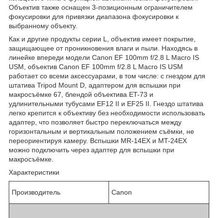
Объектив также оснащен 3-позиционным ограничителем
фокусировки для привязки диапазона фокусировки к
выбранному объекту.
Как и другие продукты серии L, объектив имеет покрытие,
защищающее от проникновения влаги и пыли. Находясь в
линейке впереди модели Canon EF 100mm f/2.8 L Macro IS
USM, объектив Canon EF 100mm f/2.8 L Macro IS USM
работает со всеми аксессуарами, в том числе: с гнездом для
штатива Tripod Mount D, адаптером для вспышки при
макросъёмке 67, блендой объектива ET-73 и
удлинительными тубусами EF12 II и EF25 II. Гнездо штатива
легко крепится к объективу без необходимости использовать
адаптер, что позволяет быстро переключаться между
горизонтальным и вертикальным положением съёмки, не
переориентируя камеру. Вспышки MR-14EX и MT-24EX
можно подключить через адаптер для вспышки при
макросъёмке.
Характеристики
Производитель
Canon