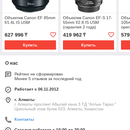
Объектив Canon EF 85mm
Объектив Canon EF-S 17-
Объе
f/1.4L IS USM
55mm f/2.8 IS USM
105m
(гарантия 2 года)
ориг
627 996
419 962
579
₸
₸
Купить
Купить
О нас
Рейтинг не сформирован
Менее 5 отзывов за последний год
Работает с 06.11.2012
г. Алматы
г. Алматы проспект Абылай хана 3 ТД "Алтын Тараз "
Цокольный этаж бутик 023, Алматы, Казахстан
Контакты
Сегодня работает с 10:00 до 20:00