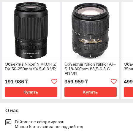
Объектив Nikon NIKKOR Z
Объектив Nikon Nikkor AF-
Объе
DX 50-250mm f/4.5-6.3 VR
S 18-300mm f\3,5-6,3 G
35m
ED VR
191 986
359 959
499
₸
₸
Купить
Купить
О нас
Рейтинг не сформирован
Менее 5 отзывов за последний год