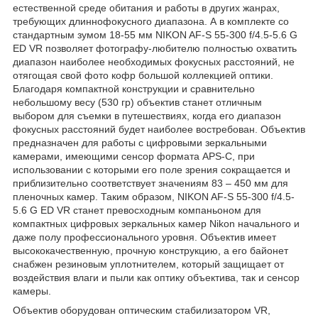
естественной среде обитания и работы в других жанрах,
требующих длиннофокусного диапазона. А в комплекте со
стандартным зумом 18-55 мм NIKON AF-S 55-300 f/4.5-5.6 G
ED VR позволяет фотографу-любителю полностью охватить
диапазон наиболее необходимых фокусных расстояний, не
отягощая свой фото кофр большой коллекцией оптики.
Благодаря компактной конструкции и сравнительно
небольшому весу (530 гр) объектив станет отличным
выбором для съемки в путешествиях, когда его диапазон
фокусных расстояний будет наиболее востребован. Объектив
предназначен для работы с цифровыми зеркальными
камерами, имеющими сенсор формата APS-C, при
использовании с которыми его поле зрения сокращается и
приблизительно соответствует значениям 83 – 450 мм для
пленочных камер. Таким образом, NIKON AF-S 55-300 f/4.5-
5.6 G ED VR станет превосходным компаньоном для
компактных цифровых зеркальных камер Nikon начального и
даже полу профессионального уровня. Объектив имеет
высококачественную, прочную конструкцию, а его байонет
снабжен резиновым уплотнителем, который защищает от
воздействия влаги и пыли как оптику объектива, так и сенсор
камеры.
Объектив оборудован оптическим стабилизатором VR,