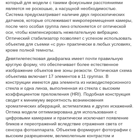
который для модели с такими фокусными расстояниями
является не роскошью, а насущной необходимостью.
Система предусматривает наличие двух гироскопических
датчиков, которые отслеживают микроперемещения камеры,
после чего особая группа линз отклоняется от оптической
оси, чтобы компенсировать нежелательную вибрацию.
Оптический стабилизатор позволяет с успехом использовать
объектив для съемки «с рук» практически в любых условиях,
кроме полной темноты.
Девятилепестковая диафрагма имеет почти правильную
круглую форму, что обеспечивает более естественное
изображение объектов вне зоны резкости. Оптическая схема
объектива включает 17 элементов в 11 группах. В
конструкции имеются два элемента из низкодисперсионного
стекла и одна линза, выполненная из стекла с высоким
коэффициентом преломления (HRI). Подобная конструкция
сводит к минимуму вероятность возникновения
хроматических аберраций, астигматизма и других искажений.
Оптика модели оптимизирована для использования с
цифровыми камерами и практически исключает появление
бликов и переотражений вследствие отражения света от
сенсора фотоаппарата. Объектив формирует фотографии с
высоким разрешением, великолепным контрастом и