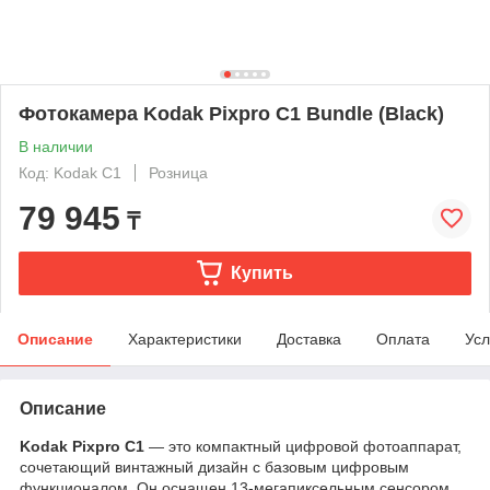
Фотокамера Kodak Pixpro C1 Bundle (Black)
В наличии
Код: Kodak C1
Розница
79 945
₸
Купить
Описание
Характеристики
Доставка
Оплата
Усл
Описание
Kodak Pixpro C1
— это компактный цифровой фотоаппарат,
сочетающий винтажный дизайн с базовым цифровым
функционалом. Он оснащен 13-мегапиксельным сенсором,