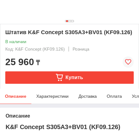
Штатив K&F Concept S305A3+BV01 (KF09.126)
В наличии
Код: K&F Concept (KF09.126)
Розница
25 960
₸
Купить
Описание
Характеристики
Доставка
Оплата
Усл
Описание
K&F Concept S305A3+BV01 (KF09.126)