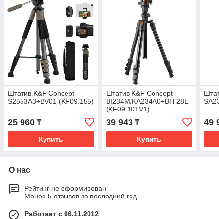
Штатив K&F Concept
Штатив K&F Concept
Штат
S2553A3+BV01 (KF09.155)
BI234M/KA234A0+BH-28L
SA23
(KF09.101V1)
25 960
39 943
49 
₸
₸
Купить
Купить
О нас
Рейтинг не сформирован
Менее 5 отзывов за последний год
Работает с 06.11.2012