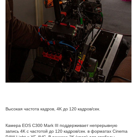
Высокая частота кадров, 4K до 120 кадров/сек.
Камера EOS C300 Mark III поддерживает непрерывную
запись 4K с частотой до 120 кадров/сек. в форматах Cinema
RAW Light и XF-AVC. В режиме 2K (кроп) для свободы