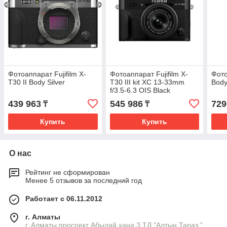
Фотоаппарат Fujifilm X-
Фотоаппарат Fujifilm X-
Фото
T30 II Body Silver
T30 III kit XC 13-33mm
Body
f/3.5-6.3 OIS Black
439 963
545 986
729
₸
₸
Купить
Купить
О нас
Рейтинг не сформирован
Менее 5 отзывов за последний год
Работает с 06.11.2012
г. Алматы
г. Алматы проспект Абылай хана 3 ТД "Алтын Тараз "