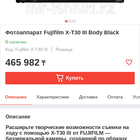
Фотоаппарат Fujifilm X-T30 III Body Black
В наличии
Код: Fujifilm X-T30 III
Розница
465 982
₸
Купить
Описание
Характеристики
Доставка
Оплата
Усл
Описание
Расширьте творческие возможности съемки на
ходу с помощью
X-T30 III
от
FUJIFILM
—
беззеркальной камеры, созданной по образцу