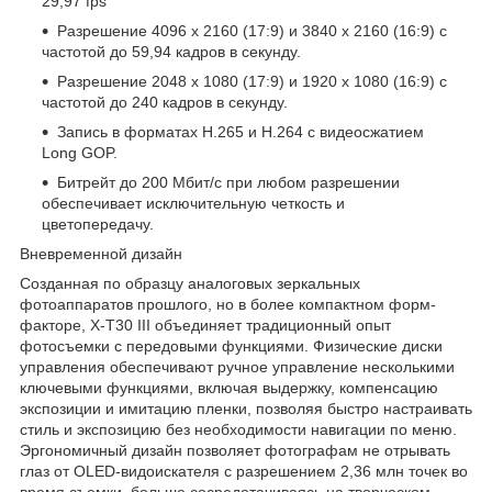
29,97 fps
Разрешение 4096 x 2160 (17:9) и 3840 x 2160 (16:9) с
частотой до 59,94 кадров в секунду.
Разрешение 2048 x 1080 (17:9) и 1920 x 1080 (16:9) с
частотой до 240 кадров в секунду.
Запись в форматах H.265 и H.264 с видеосжатием
Long GOP.
Битрейт до 200 Мбит/с при любом разрешении
обеспечивает исключительную четкость и
цветопередачу.
Вневременной дизайн
Созданная по образцу аналоговых зеркальных
фотоаппаратов прошлого, но в более компактном форм-
факторе, X-T30 III объединяет традиционный опыт
фотосъемки с передовыми функциями. Физические диски
управления обеспечивают ручное управление несколькими
ключевыми функциями, включая выдержку, компенсацию
экспозиции и имитацию пленки, позволяя быстро настраивать
стиль и экспозицию без необходимости навигации по меню.
Эргономичный дизайн позволяет фотографам не отрывать
глаз от OLED-видоискателя с разрешением 2,36 млн точек во
время съемки, больше сосредотачиваясь на творческом