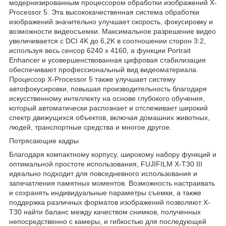
модернизированным процессором обработки изображений X-
Processor 5. Эта высококачественная система обработки
изображений значительно улучшает скорость, фокусировку и
возможности видеосъемки. Максимальное разрешение видео
увеличивается с DCI 4K до 6,2K в соотношении сторон 3:2,
используя весь сенсор 6240 x 4160, а функции Portrait
Enhancer и усовершенствованная цифровая стабилизация
обеспечивают профессиональный вид видеоматериала.
Процессор X-Processor 5 также улучшает систему
автофокусировки, повышая производительность благодаря
искусственному интеллекту на основе глубокого обучения,
который автоматически распознает и отслеживает широкий
спектр движущихся объектов, включая домашних животных,
людей, транспортные средства и многое другое.
Потрясающие кадры
Благодаря компактному корпусу, широкому набору функций и
оптимальной простоте использования, FUJIFILM X-T30 III
идеально подходит для повседневного использования и
запечатления памятных моментов. Возможность настраивать
и сохранять индивидуальные параметры съемки, а также
поддержка различных форматов изображений позволяют X-
T30 найти баланс между качеством снимков, полученных
непосредственно с камеры, и гибкостью для последующей