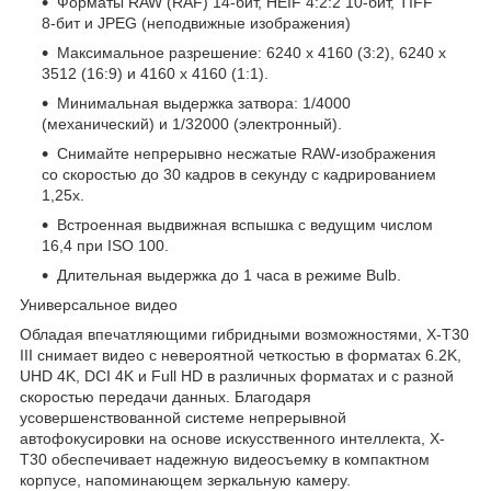
Форматы RAW (RAF) 14-бит, HEIF 4:2:2 10-бит, TIFF
8-бит и JPEG (неподвижные изображения)
Максимальное разрешение: 6240 x 4160 (3:2), 6240 x
3512 (16:9) и 4160 x 4160 (1:1).
Минимальная выдержка затвора: 1/4000
(механический) и 1/32000 (электронный).
Снимайте непрерывно несжатые RAW-изображения
со скоростью до 30 кадров в секунду с кадрированием
1,25x.
Встроенная выдвижная вспышка с ведущим числом
16,4 при ISO 100.
Длительная выдержка до 1 часа в режиме Bulb.
Универсальное видео
Обладая впечатляющими гибридными возможностями, X-T30
III снимает видео с невероятной четкостью в форматах 6.2K,
UHD 4K, DCI 4K и Full HD в различных форматах и ​​с разной
скоростью передачи данных. Благодаря
усовершенствованной системе непрерывной
автофокусировки на основе искусственного интеллекта, X-
T30 обеспечивает надежную видеосъемку в компактном
корпусе, напоминающем зеркальную камеру.