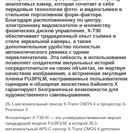
аналоговых камер, которая сочетает в себе
передовые технологии фото- и видеосъемки в
стильном портативном форм-факторе.
Благодаря расположенному по центру
электронному видоискателю и множеству
физических дисков управления, X-T30
обеспечивает традиционный опыт съемки в
стиле зеркальной камеры, а также
дополнительное удобство полностью
автоматического режима с одним
переключателем. Эта гибкость в использовании
позволяет создателям визуальных историй
сосредоточиться на своих объектах, не жертвуя
качеством изображения, а встроенная эмуляция
пленки FUJIFILM, настраиваемые пользователем
сценарии и обширная экосистема байонета X
гарантируют безграничные возможности для
художественного самовыражения.
26,1-мегапиксельный сенсор X-Trans CMOS 4 и процессор X-
Processor 5
Фотоаппарат X-T30 III — это усовершенствованная версия
предыдущей модели FUJIFILM, в которой 26,1-
мегапиксельный APS-C-сенсор X-Trans CMOS 4 дополнен