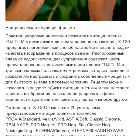
Настраиваемая эмуляция фильма
Сочетая цифровые инновации режимов имитации пленки
FUJIFILM с физическим диском управления на камере, X-T30
предлагает эргономичный способ настройки внешнего вида и
качества изображений в процессе съемки. Расположенный
слева от видоискателя, диск управления содержит шесть
предустановленных режимов имитации пленки FUJIFILM и
три назначаемых пользователем режима, которые позволяют
создателям настраивать и сохранять собственные «рецепты»
для быстрого вызова в полевых условиях. Рецепты можно
создавать в разделе «Диск имитации пленки» меню настроек
качества изображения, позволяя регулировать эффект
зернистости, цветовой тон, светлые участки и многое другое.
Фотоаппарат X-T30 III включает 20 уникальных
предустановок имитации плёнки, в том числе
PROVIA/Standard, Velvia/Vivid, ASTIA/Soft, Classic Chrome,
REALA ACE, PRO Neg. Hi, PRO Neg. Std, Classic Neg.,
Nostalgic Neg., ETERNA/Cinema, ETERNA BLEACH BYPASS,