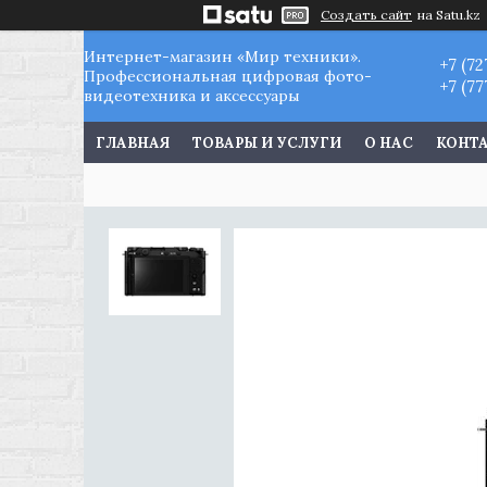
Создать сайт
на Satu.kz
Интернет-магазин «Мир техники».
+7 (72
Профессиональная цифровая фото-
+7 (77
видеотехника и аксессуары
ГЛАВНАЯ
ТОВАРЫ И УСЛУГИ
О НАС
КОНТ