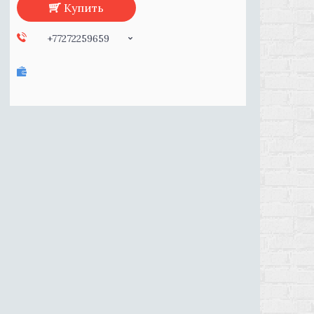
Купить
+77272259659