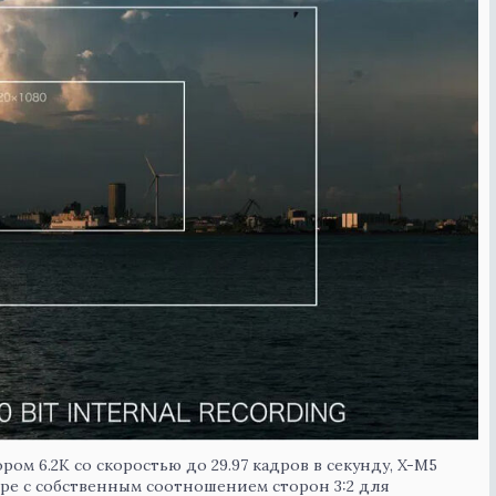
ом 6.2K со скоростью до 29.97 кадров в секунду, X-M5
ре с собственным соотношением сторон 3:2 для