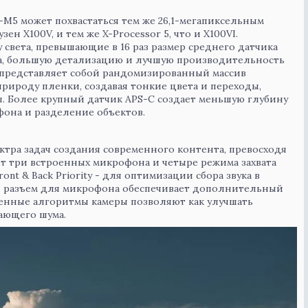
X-M5 может похвастаться тем же 26,1-мегапиксельным
ен X100V, и тем же X-Processor 5, что и X100VI.
 света, превышающие в 16 раз размер среднего датчика
а, большую детализацию и лучшую производительность
 представляет собой рандомизированный массив
рироду пленки, создавая тонкие цвета и переходы,
 Более крупный датчик APS-C создает меньшую глубину
фона и разделение объектов.
ктра задач создания современного контента, превосходя
еет три встроенных микрофона и четыре режима захвата
и Front & Back Priority - для оптимизации сбора звука в
й разъем для микрофона обеспечивает дополнительный
оенные алгоритмы камеры позволяют как улучшать
жающего шума.