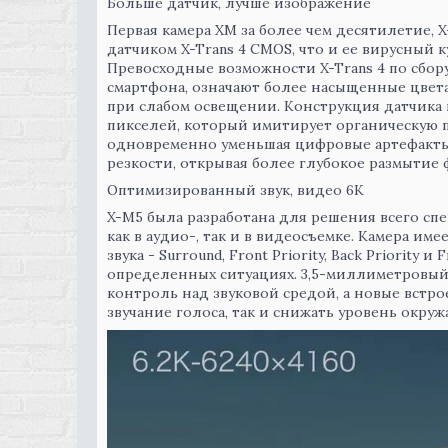
Больше датчик, лучше изображение
Первая камера XM за более чем десятилетие, 
датчиком X-Trans 4 CMOS, что и ее вирусный куз
Превосходные возможности X-Trans 4 по сбору
смартфона, означают более насыщенные цвет
при слабом освещении. Конструкция датчика
пикселей, который имитирует органическую п
одновременно уменьшая цифровые артефакты.
резкости, открывая более глубокое размытие 
Оптимизированный звук, видео 6K
X-M5 была разработана для решения всего спе
как в аудио-, так и в видеосъемке. Камера им
звука - Surround, Front Priority, Back Priority 
определенных ситуациях. 3,5-миллиметровы
контроль над звуковой средой, а новые встр
звучание голоса, так и снижать уровень окру