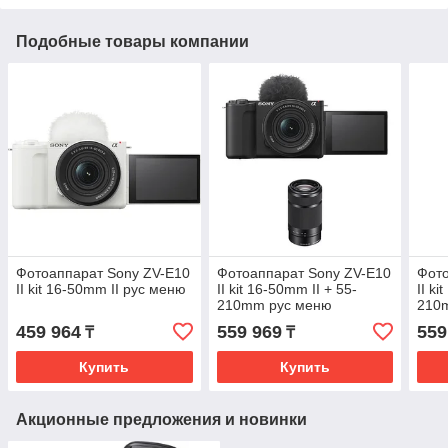
Подобные товары компании
Фотоаппарат Sony ZV-E10
Фотоаппарат Sony ZV-E10
Фото
II kit 16-50mm II рус меню
II kit 16-50mm II + 55-
II ki
210mm рус меню
210
459 964
559 969
559
₸
₸
Купить
Купить
Акционные предложения и новинки