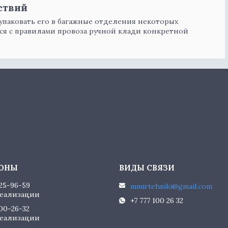
ствий
 упаковать его в багажные отделения некоторых
ся с правилами провоза ручной клади конкретной
225-96-59
mmirtehniki@gmail.com
еализации
+7 777 100 26 32
100-26-32
еализации