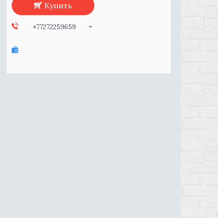
Купить
+77272259659