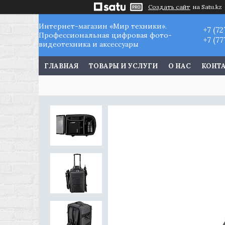
Создать сайт
на Satu.kz
Интернет-магазин «Мир техники».
+7 (72
Профессиональная цифровая фото-
+7 (77
видеотехника и аксессуары
ГЛАВНАЯ
ТОВАРЫ И УСЛУГИ
О НАС
КОНТ