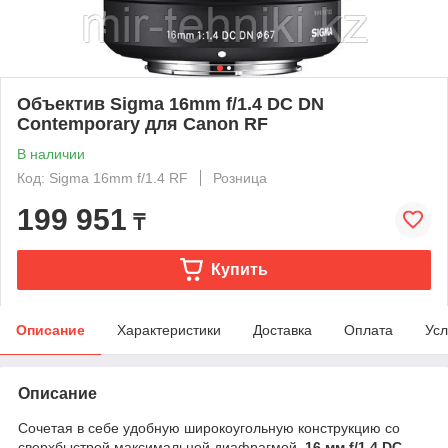
Объектив Sigma 16mm f/1.4 DC DN
Contemporary для Canon RF
В наличии
Код: Sigma 16mm f/1.4 RF
Розница
199 951
₸
Купить
Описание
Характеристики
Доставка
Оплата
Усл
Описание
Сочетая в себе удобную широкоугольную конструкцию со
сверхбыстрой максимальной диафрагмой,
16 мм f/1.4 DC