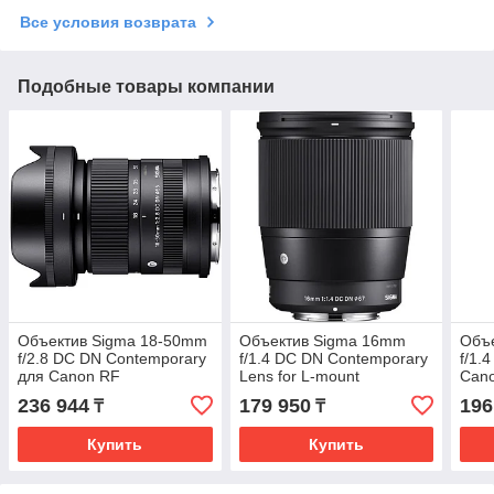
Все условия возврата
Подобные товары компании
Объектив Sigma 18-50mm
Объектив Sigma 16mm
Объ
f/2.8 DC DN Contemporary
f/1.4 DC DN Contemporary
f/1.
для Canon RF
Lens for L-mount
Can
236 944
179 950
196
₸
₸
Купить
Купить