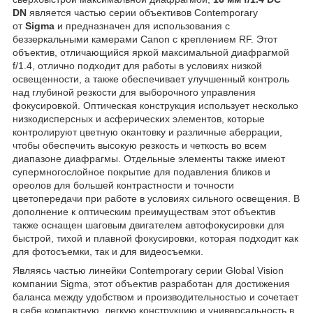
DN
является частью серии объективов Contemporary
от
Sigma
и предназначен для использования с
беззеркальными камерами Canon с креплением RF. Этот
объектив, отличающийся яркой максимальной диафрагмой
f/1.4, отлично подходит для работы в условиях низкой
освещенности, а также обеспечивает улучшенный контроль
над глубиной резкости для выборочного управления
фокусировкой. Оптическая конструкция использует несколько
низкодисперсных и асферических элементов, которые
контролируют цветную окантовку и различные аберрации,
чтобы обеспечить высокую резкость и четкость во всем
диапазоне диафрагмы. Отдельные элементы также имеют
супермногослойное покрытие для подавления бликов и
ореолов для большей контрастности и точности
цветопередачи при работе в условиях сильного освещения. В
дополнение к оптическим преимуществам этот объектив
также оснащен шаговым двигателем автофокусировки для
быстрой, тихой и плавной фокусировки, которая подходит как
для фотосъемки, так и для видеосъемки.
Являясь частью линейки Contemporary серии Global Vision
компании Sigma, этот объектив разработан для достижения
баланса между удобством и производительностью и сочетает
в себе компактную, легкую конструкцию и универсальность в