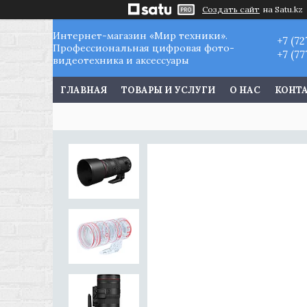
Создать сайт
на Satu.kz
Интернет-магазин «Мир техники».
+7 (72
Профессиональная цифровая фото-
+7 (77
видеотехника и аксессуары
ГЛАВНАЯ
ТОВАРЫ И УСЛУГИ
О НАС
КОНТ