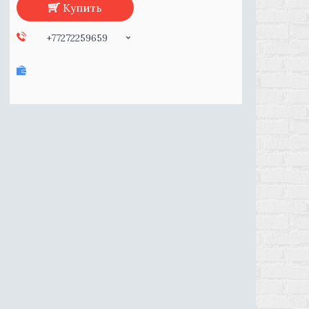
Купить
+77272259659