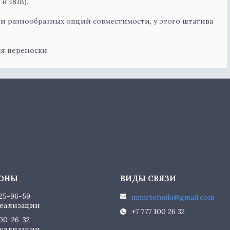
и 181B).
и разнообразных опций совместимости, у этого штатива
я переноски.
225-96-59
mmirtehniki@gmail.com
еализации
+7 777 100 26 32
100-26-32
еализации