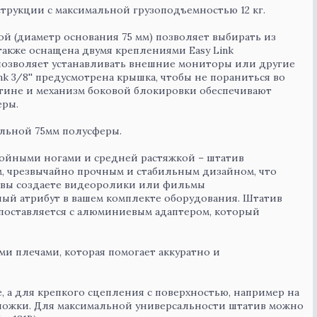
рукции с максимальной грузоподъемностью 12 кг.
зой (диаметр основания 75 мм) позволяет выбирать из
также оснащена двумя креплениями Easy Link
 позволяет устанавливать внешние мониторы или другие
ink 3/8'' предусмотрена крышка, чтобы не пораниться во
стине и механизм боковой блокировки обеспечивают
еры.
альной 75мм полусферы.
йными ногами и средней растяжкой – штатив
м, чрезвычайно прочным и стабильным дизайном, что
и вы создаете видеоролики или фильмы
ный атрибут в вашем комплекте оборудования. Штатив
поставляется с алюминиевым адаптером, который
ми плечами, которая помогает аккуратно и
 а для крепкого сцепления с поверхностью, например на
ножки. Для максимальной универсальности штатив можно