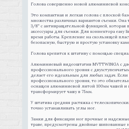
Голова совершенно новой алюминиевой конст
Это компактная и легкая голова с плоской ба
множества различных вариантов съемки. Она 
3/8'' с антивращательной функцией, которая
аксессуары для съемки. Для коннектора easy l
время работы. Крепление на скользящей пла
безопасную, быструю и простую установку кам
Голова крепится к штативу с помощью специ
Алюминиевый видеоштатив MVTTWINGA с дво
профессионального уровня с двухступенчаты
делает его идеальным для любых задач. Есл
профессионального уровня, то это обязатель
оснащен алюминиевой литой 100мм чашей и 
трансформирует чашу в 75мм.
У штатива средняя растяжка с телескопически
точно устанавливать углы ног.
Замки для фиксации ног прочные и надежные,
траве, предусмотрены двойные шипованные 