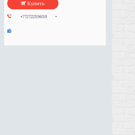
Купить
+77272259659