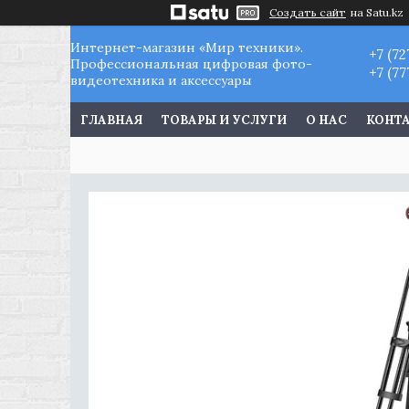
Создать сайт
на Satu.kz
Интернет-магазин «Мир техники».
+7 (72
Профессиональная цифровая фото-
+7 (77
видеотехника и аксессуары
ГЛАВНАЯ
ТОВАРЫ И УСЛУГИ
О НАС
КОНТ