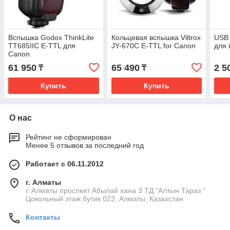
Вспышка Godox ThinkLite
Кольцевая вспышка Viltrox
USB 
TT685IIC E-TTL для
JY-670C E-TTL for Canon
для 
Canon
61 950
65 490
2 5
₸
₸
Купить
Купить
О нас
Рейтинг не сформирован
Менее 5 отзывов за последний год
Работает с 06.11.2012
г. Алматы
г. Алматы проспект Абылай хана 3 ТД "Алтын Тараз "
Цокольный этаж бутик 023, Алматы, Казахстан
Контакты