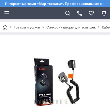
Интернет-магазин «Мир техники». Профессиональная цифр
Товары и услуги
Синхронизаторы для вспышек
Кабе