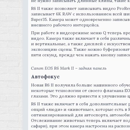
не нужно записывать длинные клипы, такие к
R6 II также позволяет записывать видео ProR
записывает 6K RAW с использованием всей ши
Super35. Камера может одновременно записы
внешнего рабочего интерцейса.
При работе в видеорежиме меню Q теперь пр
видео. Камера также включает в себя различн
и вертикальные, а также дисплей с искусств
экспозицию сцены. Также можно буферизовать
пяти секунд, прежде чем нажать кнопку записи
Canon EOS R6 Mark II – задняя панель
Автофокус
Новая R6 II получила больше машинного обуч
некоторые технологии от своего флагмана EO
глазами. Это должно привести к улучшению ц
R6 II также включает в себя дополнительные
опций «люди» и «животные», которые есть в R
оптимизированный для автоспорта, автомобил
Отслеживание животных теперь включает подд
сафари), при этом камера настроена на распозн