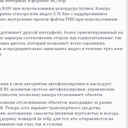
ак интервью, в формате 4K/60p.
es RAW при использовании рекордера Atomos. Камера
рины сенсора или видео 3,7K Raw с кадрированием
вать внутренние прокси-файлы FHD при использовании
едставляет другой интерфейс, более ориентированный на
ые маркеры соотношения сторон, как горизонтальные, так
енным цветом, который позволяет легко оценивать
 и предварительно записывать видео в течение трех или
.
ения в свои алгоритмы автофокусировки и наследует
S R3, исключая систему автофокусировки, управляемую
епкости, поскольку камера отслеживает объекты.
 режимы отслеживания объектов, выходящие за рамки
6. Теперь есть вариант транспортного средства,
и, мотоциклы, самолеты (включая вертолеты) и поезда.
ержку лошадей (и зебр для тех, кто отправляется на
авание как глаз, так и головы.