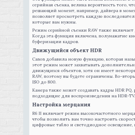
серийная съемка, велика вероятность того, чт
решающий момент, например, дайвера в момен
позволяет просмотреть каждую последователь
которые вам нужны.
Режим серийной съемки RAW также включает
Когда эта функция включена, полунажатие кно
буферизации кадров.
Движущийся объект HDR
Canon добавила новую функцию, которая назы
этот режим может захватывать дополнительн
движущихся объектов, хотя он имеет некотор
RAW, поэтому вы будете ограничены. Во-втор
ISO до 800.
Камера также может создавать кадры HDR PQ
подходящие для воспроизведения на HDR-TV
Настройка мерцания
R6 II включает режим высокочастотного мерцан
чтобы позволить вам точно настроить скорост
цифровые табло и светодиодное освещение, к