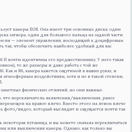
льзует камеры EOS. Она имеет три основных диска: один
уска затвора, один для большого пальца на задней части
анели — элемент управления, восходящий к доцифровым
ь так, чтобы обеспечить наиболее удобный для вас
 II почти идентичны его предшественнику. У него такая
новном), те же размеры и даже работа с той же
6. Как и R6, камера кажется ощутимой в ваших руках, и
 и атмосферным воздействиям, хотя и не в такой степени,
5.
ра заметных физических отличий, но они важные.
, что переключатель включения/выключения, ранее
перемещен на правое плечо. Вместо этого на левом плече
ь фото/видео, который выглядит и ощущается почти так
ь некоторая путаница, и вы можете сначала переключаться
ия или выключения камеры. Однако, как только вы