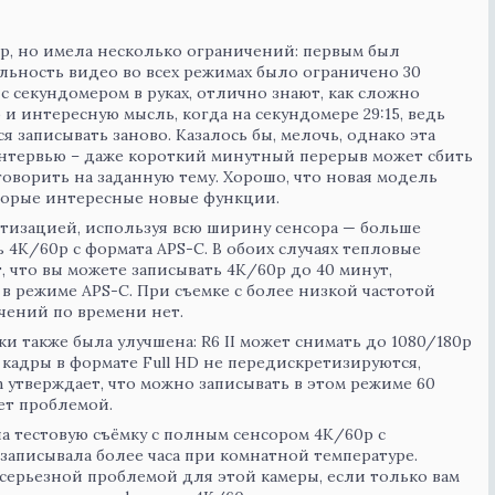
p, но имела несколько ограничений: первым был
ельность видео во всех режимах было ограничено 30
 с секундомером в руках, отлично знают, как сложно
и интересную мысль, когда на секундомере 29:15, ведь
тся записывать заново. Казалось бы, мелочь, однако эта
интервью – даже короткий минутный перерыв может сбить
оворить на заданную тему. Хорошо, что новая модель
оторые интересные новые функции.
етизацией, используя всю ширину сенсора — больше
 4K/60p с формата APS-C. В обоих случаях тепловые
, что вы можете записывать 4K/60p до 40 минут,
 в режиме APS-C. При съемке с более низкой частотой
чений по времени нет.
 также была улучшена: R6 II может снимать до 1080/180p
, кадры в формате Full HD не передискретизируются,
n утверждает, что можно записывать в этом режиме 60
ет проблемой.
ла тестовую съёмку с полным сенсором 4K/60p с
записывала более часа при комнатной температуре.
т серьезной проблемой для этой камеры, если только вам