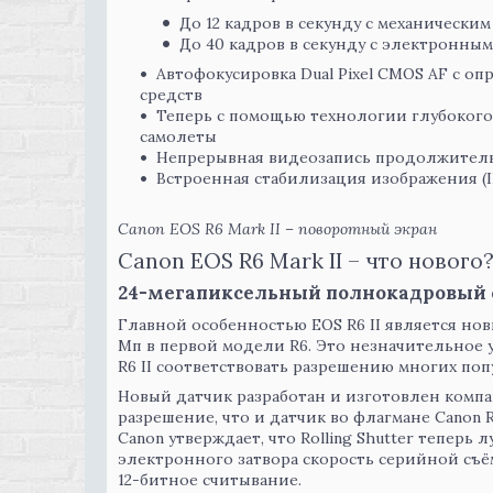
До 12 кадров в секунду с механическим
До 40 кадров в секунду с электронным
Автофокусировка Dual Pixel CMOS AF с о
средств
Теперь с помощью технологии глубокого
самолеты
Непрерывная видеозапись продолжитель
Встроенная стабилизация изображения (I
Canon EOS R6 Mark II – поворотный экран
Canon EOS R6 Mark II – что нового
24-мегапиксельный полнокадровый 
Главной особенностью EOS R6 II является нов
Мп в первой модели R6. Это незначительное
R6 II соответствовать разрешению многих поп
Новый датчик разработан и изготовлен компан
разрешение, что и датчик во флагмане Canon R
Canon утверждает, что Rolling Shutter теперь 
электронного затвора скорость серийной съём
12-битное считывание.