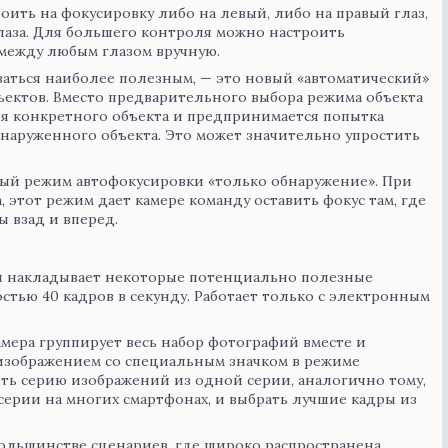
ить на фокусировку либо на левый, либо на правый глаз,
лаза. Для большего контроля можно настроить
между любым глазом вручную.
азаться наиболее полезным, — это новый «автоматический»
ъектов. Вместо предварительного выбора режима объекта
я конкретного объекта и предпринимается попытка
наруженного объекта. Это может значительно упростить
овый режим автофокусировки «только обнаружение». При
 этот режим дает камере команду оставить фокус там, где
ы взад и вперед.
ая накладывает некоторые потенциально полезные
стью 40 кадров в секунду. Работает только с электронным
мера группирует весь набор фотографий вместе и
изображением со специальным значком в режиме
ть серию изображений из одной серии, аналогично тому,
серии на многих смартфонах, и выбрать лучшие кадры из
большинстве сценариев, где широко распространена