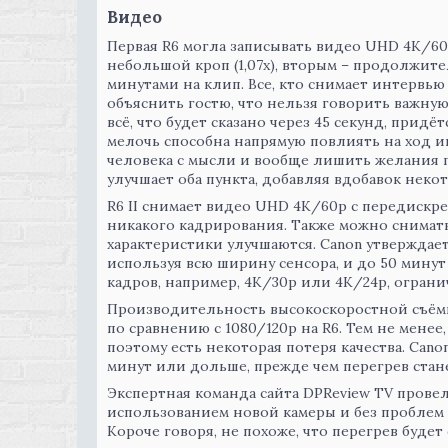
Видео
Первая R6 могла записывать видео UHD 4K/60
небольшой кроп (1,07x), вторым – продолжит
минутами на клип. Все, кто снимает интервью
объяснить гостю, что нельзя говорить важную 
всё, что будет сказано через 45 секунд, придё
мелочь способна напрямую повлиять на ход 
человека с мысли и вообще лишить желания г
улучшает оба пункта, добавляя вдобавок нек
R6 II снимает видео UHD 4K/60p с передискр
никакого кадрирования. Также можно снимать
характеристики улучшаются. Canon утверждает
используя всю ширину сенсора, и до 50 минут
кадров, например, 4K/30p или 4K/24p, ограни
Производительность высокоскоростной съёмки
по сравнению с 1080/120p на R6. Тем не менее
поэтому есть некоторая потеря качества. Cano
минут или дольше, прежде чем перегрев стан
Экспертная команда сайта DPReview TV прове
использованием новой камеры и без проблем 
Короче говоря, не похоже, что перегрев буде