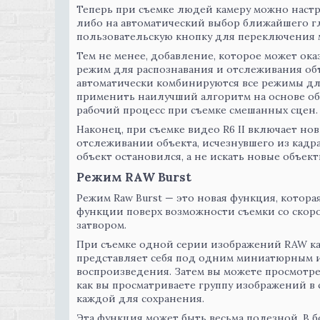
Теперь при съемке людей камеру можно настро
либо на автоматический выбор ближайшего г
пользовательскую кнопку для переключения 
Тем не менее, добавление, которое может ок
режим для распознавания и отслеживания об
автоматически комбинируются все режимы дл
применить наилучший алгоритм на основе об
рабочий процесс при съемке смешанных сцен.
Наконец, при съемке видео R6 II включает н
отслеживании объекта, исчезнувшего из кадра,
объект остановился, а не искать новые объект
Режим RAW Burst
Режим Raw Burst — это новая функция, котор
функции поверх возможности съемки со скоро
затвором.
При съемке одной серии изображений RAW ка
представляет себя под одним миниатюрным 
воспроизведения. Затем вы можете просмотре
как вы просматриваете группу изображений в 
каждой для сохранения.
Эта функция может быть весьма полезной. В 