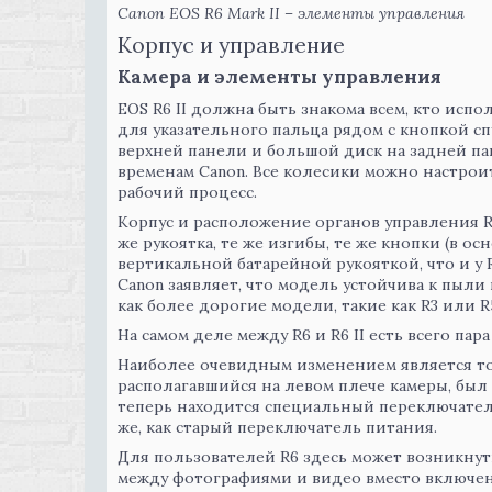
Canon EOS R6 Mark II – элементы управления
Корпус и управление
Камера и элементы управления
EOS R6 II должна быть знакома всем, кто испо
для указательного пальца рядом с кнопкой сп
верхней панели и большой диск на задней п
временам Canon. Все колесики можно настроит
рабочий процесс.
Корпус и расположение органов управления R6
же рукоятка, те же изгибы, те же кнопки (в ос
вертикальной батарейной рукояткой, что и у R
Canon заявляет, что модель устойчива к пыли
как более дорогие модели, такие как R3 или R
На самом деле между R6 и R6 II есть всего па
Наиболее очевидным изменением является то
располагавшийся на левом плече камеры, был 
теперь находится специальный переключател
же, как старый переключатель питания.
Для пользователей R6 здесь может возникнут
между фотографиями и видео вместо включен