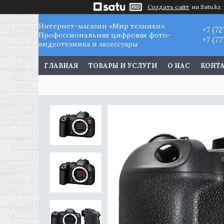
Создать сайт
на Satu.kz
Интернет-магазин «Мир техники».
+7 (72
Профессиональная цифровая фото-
+7 (77
видеотехника и аксессуары
ГЛАВНАЯ
ТОВАРЫ И УСЛУГИ
О НАС
КОНТ