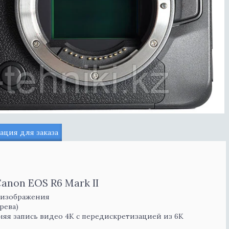
ция для заказа
anon EOS R6 Mark II
к изображения
рева)
яя запись видео 4K с передискретизацией из 6K