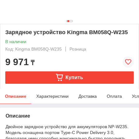
Зарядное устройство Kingma BM058Q-W235
В наличии
Код: Kingma BM058Q-W235
Розница
9 971
₸
Купить
Описание
Характеристики
Доставка
Оплата
Усл
Описание
Двойное зарядное устройство для аккумуляторов NP-W235.
Модель оснащена портом Type-C Power Delivery 3.0,
благодаря чему способно максимально быстро пополнять