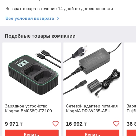
Возврат товара в течение 14 дней по договоренности
Все условия возврата
Подобные товары компании
Зарядное устройство
Сетевой адаптер питания
Заря
Kingma BM058Q-FZ100
KingMA DR-W235-AEU
Fuji
9 971
16 992
36 
₸
₸
Купить
Купить