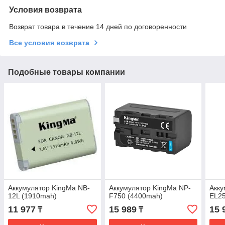
Условия возврата
Возврат товара в течение 14 дней по договоренности
Все условия возврата
Подобные товары компании
Аккумулятор KingMa NB-
Аккумулятор KingMa NP-
Акку
12L (1910mah)
F750 (4400mah)
EL25
11 977
15 989
15 
₸
₸