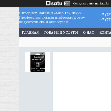
Создать сайт
на Satu.kz
Интернет-магазин «Мир техники».
+7 (72
Профессиональная цифровая фото-
+7 (77
видеотехника и аксессуары
ГЛАВНАЯ
ТОВАРЫ И УСЛУГИ
О НАС
КОНТ