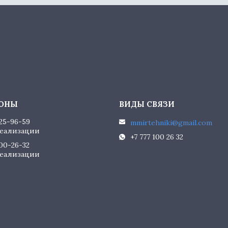
225-96-59
mmirtehniki@gmail.com
еализации
+7 777 100 26 32
100-26-32
еализации