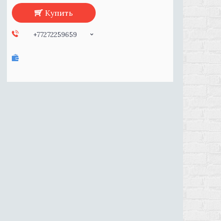
Купить
+77272259659