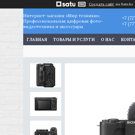
Создать сайт
на Satu.kz
Интернет-магазин «Мир техники».
+7 (72
Профессиональная цифровая фото-
+7 (77
видеотехника и аксессуары
ГЛАВНАЯ
ТОВАРЫ И УСЛУГИ
О НАС
КОНТ