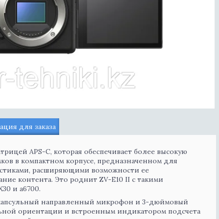
ция для заказа
атрицей APS-C, которая обеспечивает более высокую
ков в компактном корпусе, предназначенном для
истиками, расширяющими возможности ее
ие контента. Это роднит ZV-E10 II с такими
30 и a6700.
хкапсульный направленный микрофон и 3-дюймовый
ьной ориентации и встроенным индикатором подсчета