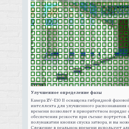
Улучшенное определение фазы
Камера ZV-E10 II оснащена гибридной фазово
интеллекта для улучшенного распознавания о
времени позволяет в приоритетном порядке ф
обеспечения резкости при съемке портретов.
полунажатии кнопки спуска затвора, и вы мож
Слежение в реальном времени использует ал