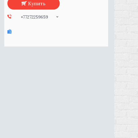
Купить
+77272259659