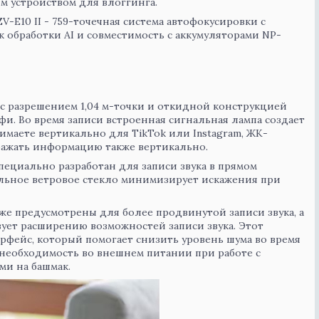
 устройством для влоггинга.
-E10 II - 759-точечная система автофокусировки с
к обработки AI и совместимость с аккумуляторами NP-
 разрешением 1,04 м-точки и откидной конструкцией
фи. Во время записи встроенная сигнальная лампа создает
имаете вертикально для TikTok или Instagram, ЖК-
ражать информацию также вертикально.
ециально разработан для записи звука в прямом
льное ветровое стекло минимизирует искажения при
же предусмотрены для более продвинутой записи звука, а
ует расширению возможностей записи звука. Этот
фейс, который помогает снизить уровень шума во время
и необходимость во внешнем питании при работе с
и на башмак.