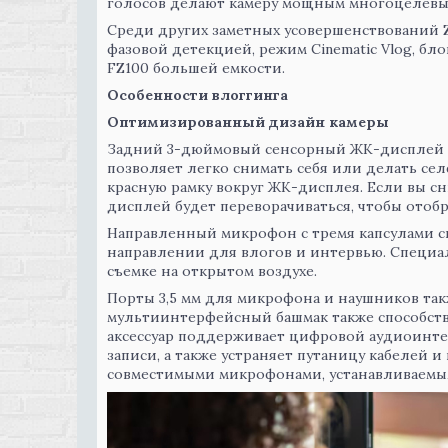
голосов делают камеру мощным многоцелевым
Среди других заметных усовершенствований ZV
фазовой детекцией, режим Cinematic Vlog, бло
FZ100 большей емкости.
Особенности влоггинга
Оптимизированный дизайн камеры
Задний 3-дюймовый сенсорный ЖК-дисплей с
позволяет легко снимать себя или делать сел
красную рамку вокруг ЖК-дисплея. Если вы сн
дисплей будет переворачиваться, чтобы отоб
Направленный микрофон с тремя капсулами сп
направлении для влогов и интервью. Специа
съемке на открытом воздухе.
Порты 3,5 мм для микрофона и наушников так
мультиинтерфейсный башмак также способств
аксессуар поддерживает цифровой аудиоинтер
записи, а также устраняет путаницу кабелей 
совместимыми микрофонами, устанавливаемым