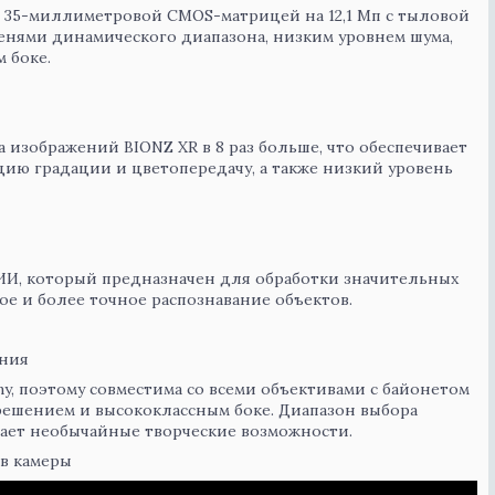
 с 35-миллиметровой CMOS-матрицей на 12,1 Мп
с тыловой
пенями динамического диапазона, низким уровнем шума,
 боке.
изображений BIONZ XR в 8 раз больше, что обеспечивает
цию градации и цветопередачу, а также низкий уровень
 ИИ, который предназначен для обработки значительных
ое и более точное распознавание объектов.
ения
ny, поэтому совместима со всеми объективами с байонетом
зрешением и высококлассным боке. Диапазон выбора
ывает необычайные творческие возможности.