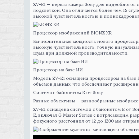
ZV-E1 — первая камера Sony для видеоблогов
подсветкой. Она отличается более чем 15 сту
высокой чувствительностью и полнокадровым
Процессор изображений BIONZ XR
Вычислительная мощность нового процессора 
высокую чувствительность, точную визуализа
шума при должной производительности.
Процессор на базе ИИ
Модель ZV-E1 оснащена процессором на базе
объемов данных, что обеспечивает расширенн
Система с байонетом E от Sony
Разные объективы — разнообразные изображ
ZV-E1 оснащена системой с байонетом E от So
E, включая G Master Series с потрясающим ра
фокусного расстояния от 12 до 1200 мм откр