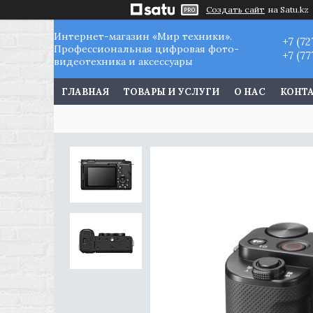
Создать сайт
на Satu.kz
Интернет-магазин «Мир техники».
+7 (72
Профессиональная цифровая фото-
+7 (77
видеотехника и аксессуары
ГЛАВНАЯ
ТОВАРЫ И УСЛУГИ
О НАС
КОНТ