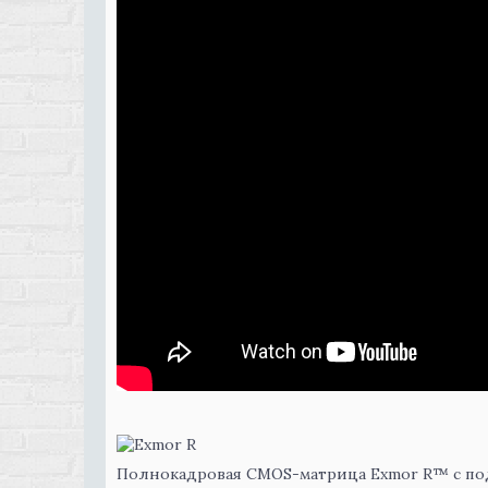
Полнокадровая CMOS-матрица Exmor R™ с по