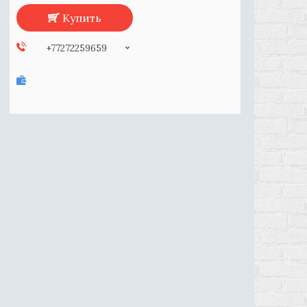
Купить
+77272259659