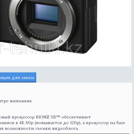
ция для заказа
нтре внимания
новый процессор BIONZ XR™ обеспечивает
писи в 4K 60p (повышается до 120p), а процессор на базе
яя возможности съемки видеоблога.