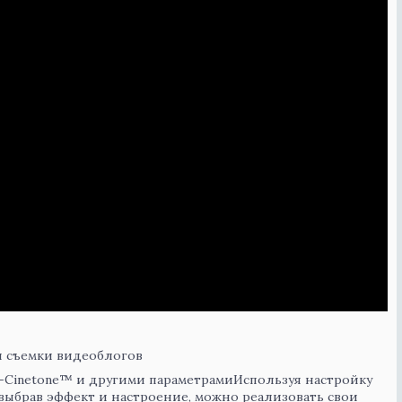
й съемки видеоблогов
-Cinetone™ и другими параметрамиИспользуя настройку
выбрав эффект и настроение, можно реализовать свои