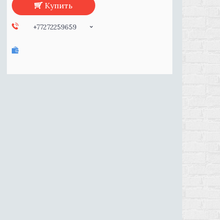
Купить
+77272259659