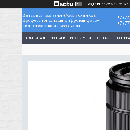
Создать сайт
на Satu.kz
Интернет-магазин «Мир техники».
+7 (72
Профессиональная цифровая фото-
+7 (77
видеотехника и аксессуары
ГЛАВНАЯ
ТОВАРЫ И УСЛУГИ
О НАС
КОНТ