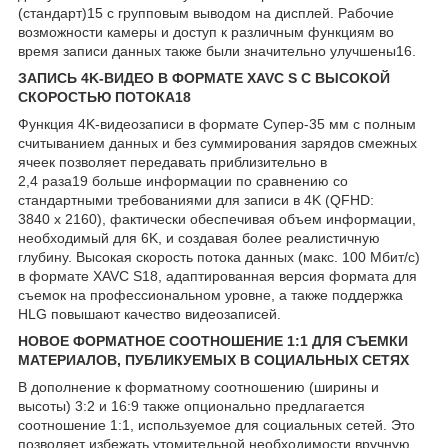
(стандарт)
15
с групповым выводом на дисплей. Рабочие
возможности камеры и доступ к различным функциям во
время записи данных также были значительно улучшены
16
.
ЗАПИСЬ 4K-ВИДЕО В ФОРМАТЕ XAVC S С ВЫСОКОЙ
СКОРОСТЬЮ ПОТОКА
18
Функция 4K-видеозаписи в формате Супер-35 мм с полным
считыванием данных и без суммирования зарядов смежных
ячеек позволяет передавать приблизительно в
2,4 раза
19
больше информации по сравнению со
стандартными требованиями для записи в 4K (QFHD:
3840 x 2160), фактически обеспечивая объем информации,
необходимый для 6K, и создавая более реалистичную
глубину. Высокая скорость потока данных (макс. 100 Мбит/с)
в формате XAVC S
18
, адаптированная версия формата для
съемок на профессиональном уровне, а также поддержка
HLG повышают качество видеозаписей.
НОВОЕ ФОРМАТНОЕ СООТНОШЕНИЕ 1:1 ДЛЯ СЪЕМКИ
МАТЕРИАЛОВ, ПУБЛИКУЕМЫХ В СОЦИАЛЬНЫХ СЕТЯХ
В дополнение к форматному соотношению (ширины и
высоты) 3:2 и 16:9 также опционально предлагается
соотношение 1:1, используемое для социальных сетей. Это
позволяет избежать утомительной необходимости вручную