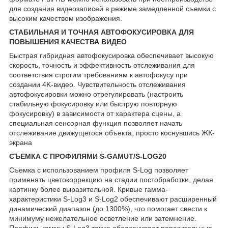
для создания видеозаписей в режиме замедленной съемки с
высоким качеством изображения.
СТАБИЛЬНАЯ И ТОЧНАЯ АВТОФОКУСИРОВКА ДЛЯ
ПОВЫШЕНИЯ КАЧЕСТВА ВИДЕО
Быстрая гибридная автофокусировка обеспечивает высокую
скорость, точность и эффективность отслеживания для
соответствия строгим требованиям к автофокусу при
создании 4K-видео. Чувствительность отслеживания
автофокусировки можно отрегулировать (настроить
стабильную фокусировку или быструю повторную
фокусировку) в зависимости от характера сцены, а
специальная сенсорная функция позволяет начать
отслеживание движущегося объекта, просто коснувшись ЖК-
экрана
СЪЕМКА С ПРОФИЛЯМИ S-GAMUT/S-LOG
20
Съемка с использованием профиля S-Log позволяет
применять цветокоррекцию на стадии постобработки, делая
картинку более выразительной. Кривые гамма-
характеристики S-Log3 и S-Log2 обеспечивают расширенный
динамический диапазон (до 1300%), что помогает свести к
минимуму нежелательное осветление или затемнение.
Профиль гаммы S-Log3 также обеспечивает поразительные