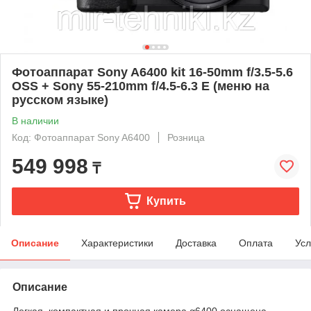
Фотоаппарат Sony A6400 kit 16-50mm f/3.5-5.6
OSS + Sony 55-210mm f/4.5-6.3 E (меню на
русском языке)
В наличии
Код: Фотоаппарат Sony A6400
Розница
549 998
₸
Купить
Описание
Характеристики
Доставка
Оплата
Усл
Описание
Легкая, компактная и прочная камера α6400 оснащена