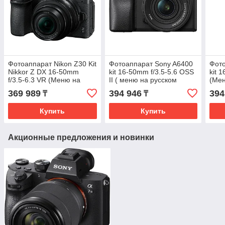
Фотоаппарат Nikon Z30 Kit
Фотоаппарат Sony A6400
Фото
Nikkor Z DX 16-50mm
kit 16-50mm f/3.5-5.6 OSS
kit 
f/3.5-6.3 VR (Меню на
II ( меню на русском
(Мен
русском)
языке)
369 989
394 946
394
₸
₸
Купить
Купить
Акционные предложения и новинки