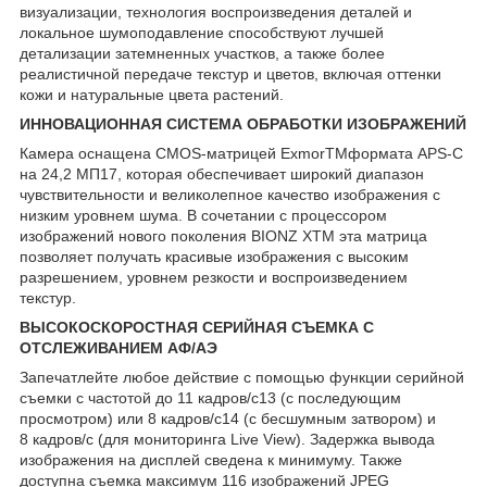
визуализации, технология воспроизведения деталей и
локальное шумоподавление способствуют лучшей
детализации затемненных участков, а также более
реалистичной передаче текстур и цветов, включая оттенки
кожи и натуральные цвета растений.
ИННОВАЦИОННАЯ СИСТЕМА ОБРАБОТКИ ИЗОБРАЖЕНИЙ
Камера оснащена CMOS-матрицей Exmor
TM
формата APS-C
на 24,2 МП
17
, которая обеспечивает широкий диапазон
чувствительности и великолепное качество изображения с
низким уровнем шума. В сочетании с процессором
изображений нового поколения BIONZ X
TM
эта матрица
позволяет получать красивые изображения с высоким
разрешением, уровнем резкости и воспроизведением
текстур.
ВЫСОКОСКОРОСТНАЯ СЕРИЙНАЯ СЪЕМКА С
ОТСЛЕЖИВАНИЕМ АФ/АЭ
Запечатлейте любое действие с помощью функции серийной
съемки с частотой до 11 кадров/с
13
(с последующим
просмотром) или 8 кадров/с
14
(с бесшумным затвором) и
8 кадров/с (для мониторинга Live View). Задержка вывода
изображения на дисплей сведена к минимуму. Также
доступна съемка максимум 116 изображений JPEG