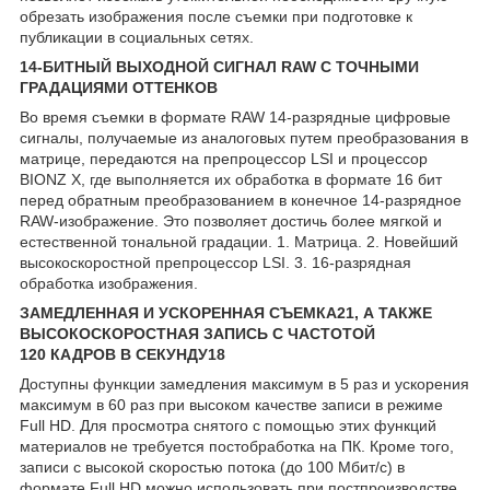
обрезать изображения после съемки при подготовке к
публикации в социальных сетях.
14-БИТНЫЙ ВЫХОДНОЙ СИГНАЛ RAW С ТОЧНЫМИ
ГРАДАЦИЯМИ ОТТЕНКОВ
Во время съемки в формате RAW 14-разрядные цифровые
сигналы, получаемые из аналоговых путем преобразования в
матрице, передаются на препроцессор LSI и процессор
BIONZ X, где выполняется их обработка в формате 16 бит
перед обратным преобразованием в конечное 14-разрядное
RAW-изображение. Это позволяет достичь более мягкой и
естественной тональной градации. 1. Матрица. 2. Новейший
высокоскоростной препроцессор LSI. 3. 16-разрядная
обработка изображения.
ЗАМЕДЛЕННАЯ И УСКОРЕННАЯ СЪЕМКА
21
, А ТАКЖЕ
ВЫСОКОСКОРОСТНАЯ ЗАПИСЬ С ЧАСТОТОЙ
120 КАДРОВ В СЕКУНДУ
18
Доступны функции замедления максимум в 5 раз и ускорения
максимум в 60 раз при высоком качестве записи в режиме
Full HD. Для просмотра снятого с помощью этих функций
материалов не требуется постобработка на ПК. Кроме того,
записи с высокой скоростью потока (до 100 Мбит/с) в
формате Full HD можно использовать при постпроизводстве