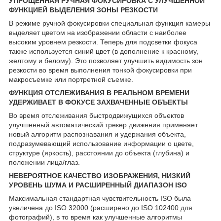
УПРОЩЕННАЯ РУЧНАЯ ФОКУСИРОВКА С УЛУЧШЕННОЙ
ФУНКЦИЕЙ ВЫДЕЛЕНИЯ ЗОНЫ РЕЗКОСТИ
В режиме ручной фокусировки специальная функция камеры
выделяет цветом на изображении области с наиболее
высоким уровнем резкости. Теперь для подсветки фокуса
также используется синий цвет (в дополнение к красному,
желтому и белому). Это позволяет улучшить видимость зон
резкости во время выполнения тонкой фокусировки при
макросъемке или портретной съемке.
ФУНКЦИЯ ОТСЛЕЖИВАНИЯ В РЕАЛЬНОМ ВРЕМЕНИ
УДЕРЖИВАЕТ В ФОКУСЕ ЗАХВАЧЕННЫЕ ОБЪЕКТЫ
Во время отслеживания быстродвижущихся объектов
улучшенный автоматический трекер движения применяет
новый алгоритм распознавания и удержания объекта,
подразумевающий использование информации о цвете,
структуре (яркость), расстоянии до объекта (глубина) и
положении лица/глаз.
НЕВЕРОЯТНОЕ КАЧЕСТВО ИЗОБРАЖЕНИЯ, НИЗКИЙ
УРОВЕНЬ ШУМА И РАСШИРЕННЫЙ ДИАПАЗОН ISO
Максимальная стандартная чувствительность ISO была
увеличена до ISO 32000 (расширено до ISO 102400 для
фотографий), в то время как улучшенные алгоритмы