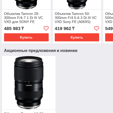
Объектив Tamron 28-
Объектив Tamron 50-
Объе
300mm F/4-7.1 Di III VC
300mm F/4.5-6.3 Di III VC
500m
VXD для SONY FE
VXD Sony FE (A069S)
VXD 
485 983
419 962
549
₸
₸
Купить
Купить
Акционные предложения и новинки