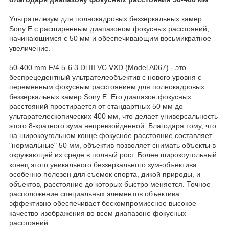
Ультрателезум для полнокадровых беззеркальных камер
Sony E с расширенным диапазоном фокусных расстояний,
начинающимся с 50 мм и обеспечивающим восьмикратное
увеличение.
50-400 mm F/4.5-6.3 Di III VC VXD (Model A067) - это
беспрецедентный ультрателеобъектив с нового уровня с
переменным фокусным расстоянием для полнокадровых
беззеркальных камер Sony E. Его диапазон фокусных
расстояний простирается от стандартных 50 мм до
ультарателескопических 400 мм, что делает универсальность
этого 8-кратного зума непревзойденной. Благодаря тому, что
на широкоугольном конце фокусное расстояние составляет
"нормальные" 50 мм, объектив позволяет снимать объекты в
окружающей их среде в полный рост. Более широкоугольный
конец этого уникального беззеркального зум-объектива
особенно полезен для съемок спорта, дикой природы, и
объектов, расстояние до которых быстро меняется. Точное
расположение специальных элементов объектива
эффективно обеспечивает бескомпромиссное высокое
качество изображения во всем диапазоне фокусных
расстояний.