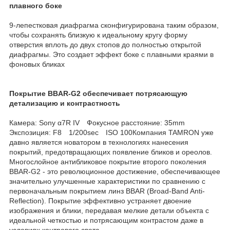
плавного боке
9-лепестковая диафрагма сконфигурирована таким образом,
чтобы сохранять близкую к идеальному кругу форму
отверстия вплоть до двух стопов до полностью открытой
диафрагмы. Это создает эффект боке с плавными краями в
фоновых бликах
Покрытие BBAR-G2 обеспечивает потрясающую
детализацию и контрастность
Камера: Sony α7R IV Фокусное расстояние: 35mm
Экспозиция: F8 1/200sec ISO 100Компания TAMRON уже
давно является новатором в технологиях нанесения
покрытий, предотвращающих появление бликов и ореолов.
Многослойное антибликовое покрытие второго поколения
BBAR-G2 - это революционное достижение, обеспечивающее
значительно улучшенные характеристики по сравнению с
первоначальным покрытием линз BBAR (Broad-Band Anti-
Reflection). Покрытие эффективно устраняет двоение
изображения и блики, передавая мелкие детали объекта с
идеальной четкостью и потрясающим контрастом даже в
условиях контрового света.