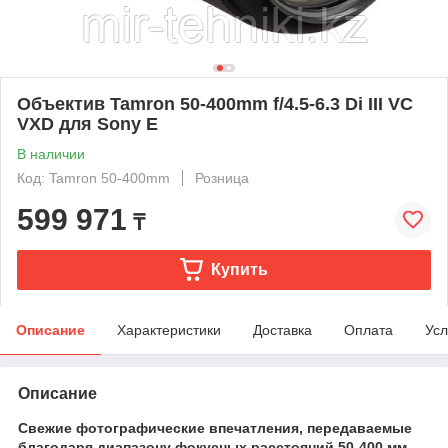
Объектив Tamron 50-400mm f/4.5-6.3 Di III VC
VXD для Sony E
В наличии
Код: Tamron 50-400mm
Розница
599 971
₸
Купить
Описание
Характеристики
Доставка
Оплата
Усл
Описание
Свежие фотографические впечатления, передаваемые
благодаря диапазону фокусных расстояний 50-400 мм