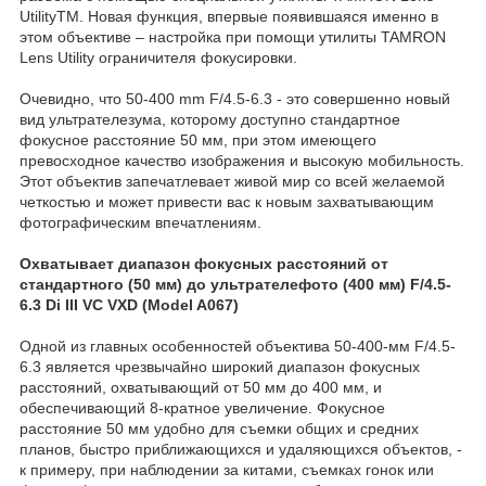
UtilityTM. Новая функция, впервые появившаяся именно в
этом объективе – настройка при помощи утилиты TAMRON
Lens Utility ограничителя фокусировки.
Очевидно, что 50-400 mm F/4.5-6.3 - это совершенно новый
вид ультрателезума, которому доступно стандартное
фокусное расстояние 50 мм, при этом имеющего
превосходное качество изображения и высокую мобильность.
Этот объектив запечатлевает живой мир со всей желаемой
четкостью и может привести вас к новым захватывающим
фотографическим впечатлениям.
Охватывает диапазон фокусных расстояний от
стандартного (50 мм) до ультрателефото (400 мм) F/4.5-
6.3 Di III VC VXD (Model A067)
Одной из главных особенностей объектива 50-400-мм F/4.5-
6.3 является чрезвычайно широкий диапазон фокусных
расстояний, охватывающий от 50 мм до 400 мм, и
обеспечивающий 8-кратное увеличение. Фокусное
расстояние 50 мм удобно для съемки общих и средних
планов, быстро приближающихся и удаляющихся объектов, -
к примеру, при наблюдении за китами, съемках гонок или