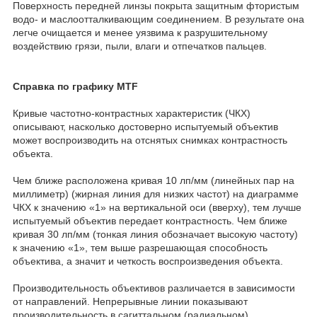
Поверхность передней линзы покрыта защитным фтористым
водо- и маслоотталкивающим соединением. В результате она
легче очищается и менее уязвима к разрушительному
воздействию грязи, пыли, влаги и отпечатков пальцев.
Справка по графику MTF
Кривые частотно-контрастных характеристик (ЧКХ)
описывают, насколько достоверно испытуемый объектив
может воспроизводить на отснятых снимках контрастность
объекта.
Чем ближе расположена кривая 10 лп/мм (линейных пар на
миллиметр) (жирная линия для низких частот) на диаграмме
ЧКХ к значению «1» на вертикальной оси (вверху), тем лучше
испытуемый объектив передает контрастность. Чем ближе
кривая 30 лп/мм (тонкая линия обозначает высокую частоту)
к значению «1», тем выше разрешающая способность
объектива, а значит и четкость воспроизведения объекта.
Производительность объективов различается в зависимости
от направлений. Непрерывные линии показывают
производительность в сагиттальном (радиальном)