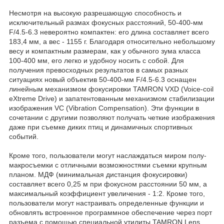
Несмотря на высокую разрешающую способность и
исключительный размах фокусных расстояний, 50-400-мм
F/4.5-6.3 невероятно компактен: его длина составляет всего
183,4 мм, а вес - 1155 г. Благодаря относительно небольшому
весу и компактным размерам, как у обычного зума класса
100-400 мм, его легко и удобноy носить с собой. Для
получения превосходных результатов в самых разных
ситуациях новый объектив 50-400-мм F/4.5-6.3 оснащен
линейным механизмом фокусировки TAMRON VXD (Voice-coil
eXtreme Drive) и запатентованным механизмом стабилизации
изображения VC (Vibration Compensation). Эти функции в
сочетании с другими позволяют получать четкие изображения
даже при съемке диких птиц и динамичных спортивных
событий.
Кроме того, пользователи могут наслаждаться миром полу-
макросъемки с отличными возможностями съемки крупным
планом. МДФ (минимальная дистанция фокусировки)
составляет всего 0,25 м при фокусном расстоянии 50 мм, а
максимальный коэффициент увеличения - 1:2. Кроме того,
пользователи могут настраивать определенные функции и
обновлять встроенное программное обеспечение через порт
разъема с помощью специальной утилиты TAMRON Lens